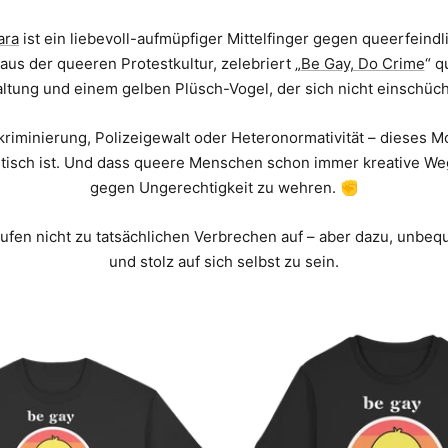
ara
ist ein liebevoll-aufmüpfiger Mittelfinger gegen queerfeindl
s der queeren Protestkultur, zelebriert „
Be Gay, Do Crime
“ q
ltung und einem gelben Plüsch-Vogel, der sich nicht einschücht
kriminierung, Polizeigewalt oder Heteronormativität – dieses Mo
itisch ist. Und dass queere Menschen schon immer kreative We
gegen Ungerechtigkeit zu wehren. ✊
rufen nicht zu tatsächlichen Verbrechen auf – aber dazu, unbequ
und stolz auf sich selbst zu sein.