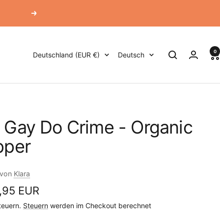
Weiter
0
Land/Region
Sprache
Deutschland (EUR €)
Deutsch
 Gay Do Crime - Organic
pper
 von
Klara
ebotspreis
,95 EUR
Steuern.
Steuern
werden im Checkout berechnet