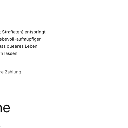
 Straftaten) entspringt
liebevoll-aufmüpfiger
dass queeres Leben
rn lassen.
re Zahlung
me
.