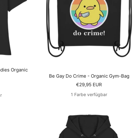
adies Organic
Be Gay Do Crime - Organic Gym-Bag
Angebotspreis
€29,95 EUR
s
1 Farbe verfügbar
r