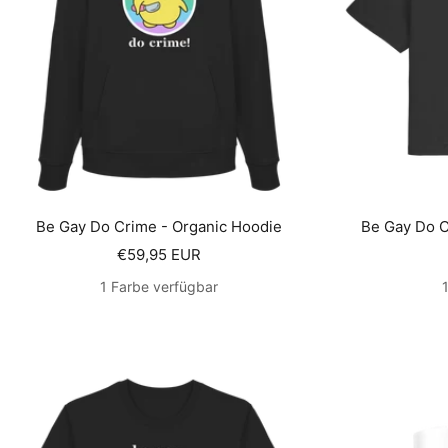
Be Gay Do Crime - Organic Hoodie
Be Gay Do C
Angebotspreis
€59,95 EUR
1 Farbe verfügbar