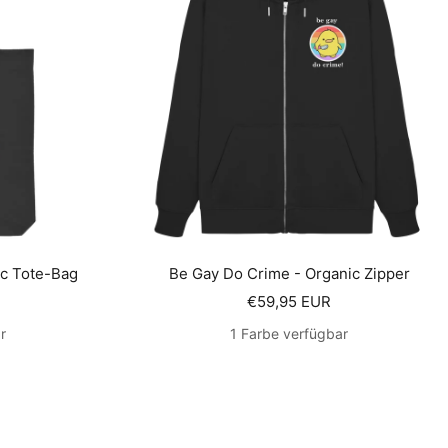
ic Tote-Bag
Be Gay Do Crime - Organic Zipper
s
Angebotspreis
€59,95 EUR
r
1 Farbe verfügbar