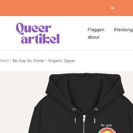
Direkt
Zurück
zum
Inhalt
Queerartikel
Flaggen
Kleidung
about
Start
Be Gay Do Crime - Organic Zipper