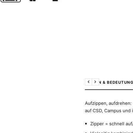
DESIGN & BEDEUTUN
Zurück
Weiter
Aufzippen, aufdrehen: 
auf CSD, Campus und i
Zipper = schnell au