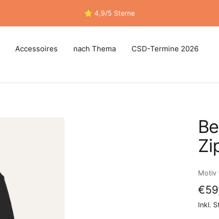
⭐ 4,9/5 Sterne
Accessoires
nach Thema
CSD-Termine 2026
Be
Zi
Motiv
Ang
€59
Inkl. 