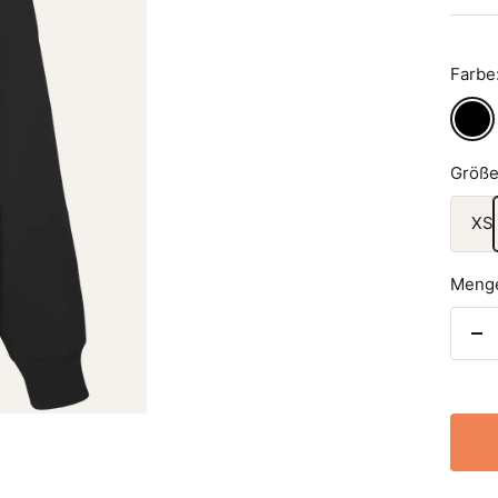
Farbe
Black
Größe
XS
Meng
Me
ve