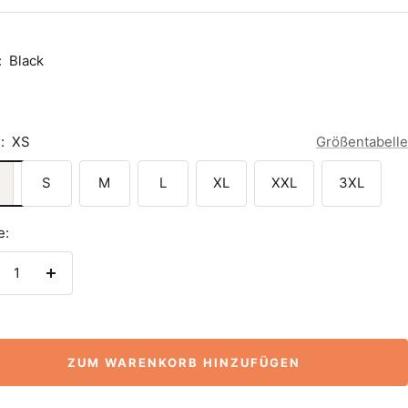
:
Black
:
XS
Größentabelle
S
M
L
XL
XXL
3XL
e:
nge
Menge
rringern
erhöhen
ZUM WARENKORB HINZUFÜGEN