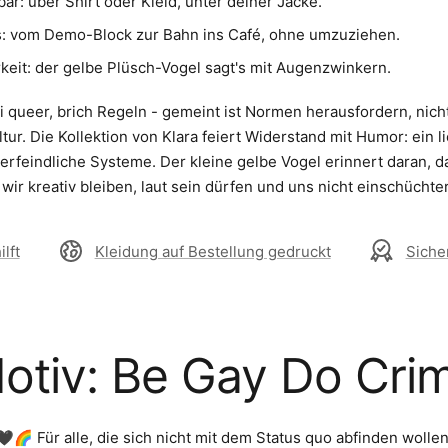
bar: über Shirt oder Kleid, unter deiner Jacke.
s: vom Demo-Block zur Bahn ins Café, ohne umzuziehen.
keit: der gelbe Plüsch-Vogel sagt's mit Augenzwinkern.
i queer, brich Regeln - gemeint ist Normen herausfordern, nicht
tur. Die Kollektion von Klara feiert Widerstand mit Humor: ein 
erfeindliche Systeme. Der kleine gelbe Vogel erinnert daran, 
s wir kreativ bleiben, laut sein dürfen und uns nicht einschüchte
lft
Kleidung auf Bestellung gedruckt
Siche
otiv: Be Gay Do Cri
🖤🌈 Für alle, die sich nicht mit dem Status quo abfinden wollen