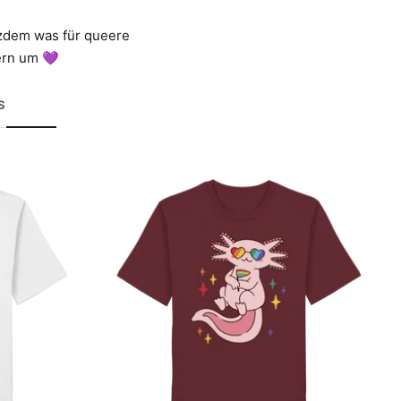
dem was für queere
gern um 💜
S