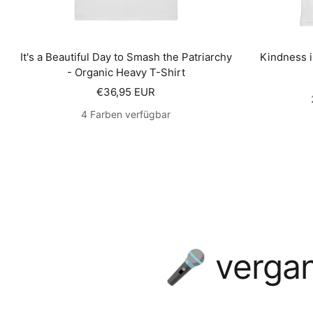
It's a Beautiful Day to Smash the Patriarchy
Kindness i
- Organic Heavy T-Shirt
Angebotspreis
€36,95 EUR
4 Farben verfügbar
🎤 vergan