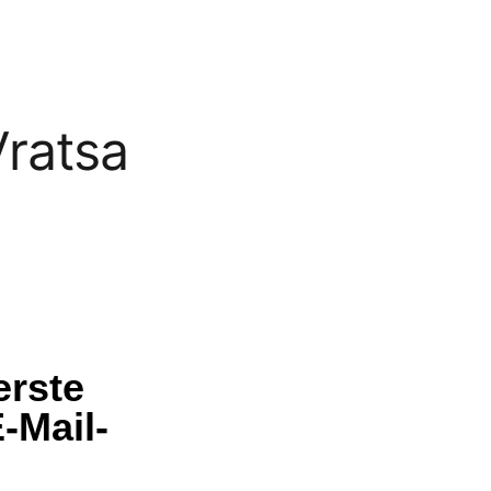
Vratsa
erste
-Mail-