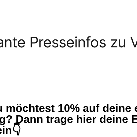
ante Presseinfos zu 
Du möchtest 10% auf deine 
g? Dann trage hier deine E
in👇