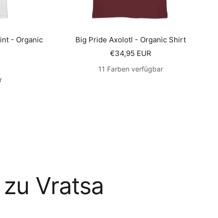
int - Organic
Big Pride Axolotl - Organic Shirt
Angebotspreis
€34,95 EUR
s
11 Farben verfügbar
r
 zu Vratsa