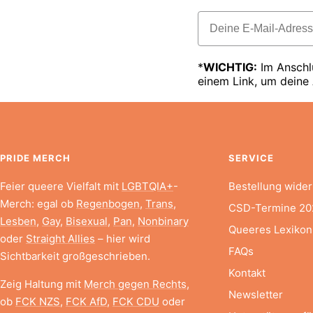
Email
*
WICHTIG:
Im Anschlu
einem Link, um deine
PRIDE MERCH
SERVICE
Feier queere Vielfalt mit
LGBTQIA+
-
Bestellung wider
Merch: egal ob
Regenbogen
,
Trans
,
CSD-Termine 20
Lesben
,
Gay
,
Bisexual
,
Pan
,
Nonbinary
Queeres Lexikon
oder
Straight Allies
– hier wird
FAQs
Sichtbarkeit großgeschrieben.
Kontakt
Zeig Haltung mit
Merch gegen Rechts
,
Newsletter
ob
FCK NZS
,
FCK AfD
,
FCK CDU
oder