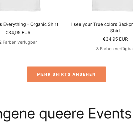
s Everything - Organic Shirt
I see your True colors Backpr
Shirt
Angebotspreis
€34,95 EUR
Angebotsprei
€34,95 EUR
2 Farben verfügbar
8 Farben verfügba
MEHR SHIRTS ANSEHEN
gene queere Events