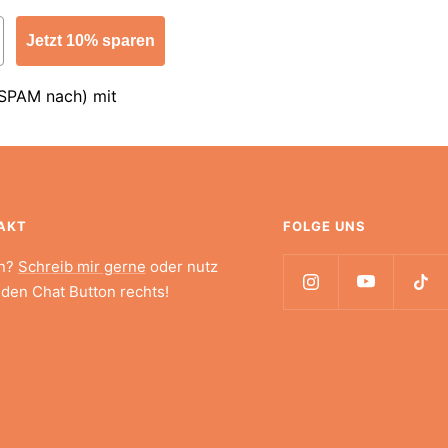
Jetzt 10% sparen
 SPAM nach) mit
AKT
FOLGE UNS
n?
Schreib mir gerne
oder nutz
 den Chat Button rechts!