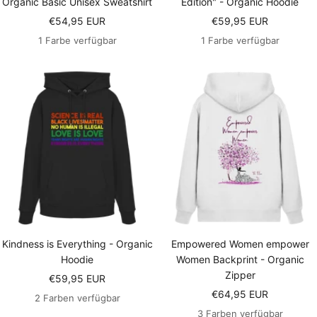
Organic Basic Unisex Sweatshirt
Edition" - Organic Hoodie
Angebotspreis
Angebotspreis
€54,95 EUR
€59,95 EUR
1 Farbe verfügbar
1 Farbe verfügbar
Kindness is Everything - Organic
Empowered Women empower
Hoodie
Women Backprint - Organic
Zipper
Angebotspreis
€59,95 EUR
Angebotspreis
€64,95 EUR
2 Farben verfügbar
3 Farben verfügbar