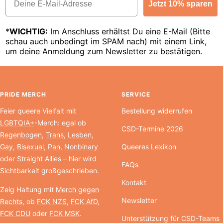
Jetzt 10% sparen
*
WICHTIG:
Im Anschluss erhältst Du eine E-Mail (Bitte
schau auch unbedingt im SPAM nach) mit einem Link,
um deine Anmeldung zum Newsletter zu bestätigen.
PRIDE MERCH
SERVICE
Feier queere Vielfalt mit
Bestellung widerrufen
LGBTQIA+
-Merch: egal ob
CSD-Termine 2026
Regenbogen
,
Trans
,
Lesben
,
Gay
,
Bisexual
,
Pan
,
Nonbinary
Queeres Lexikon
oder
Straight Allies
– hier wird
FAQs
Sichtbarkeit großgeschrieben.
Kontakt
Zeig Haltung mit
Merch gegen
Newsletter
Rechts
, ob
FCK NZS
,
FCK AfD
,
FCK CDU
oder
FCK MSK
.
Unterstützung für CSD-Teams