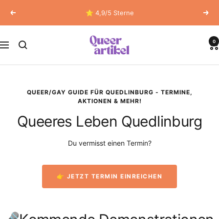
Direkt
⭐ 4,9/5 Sterne
Zurück
Weit
zum
Inhalt
Queerartikel
0
Navigation
QUEER/GAY GUIDE FÜR QUEDLINBURG - TERMINE,
AKTIONEN & MEHR!
Queeres Leben Quedlinburg
Du vermisst einen Termin?
👉 JETZT TERMIN EINREICHEN