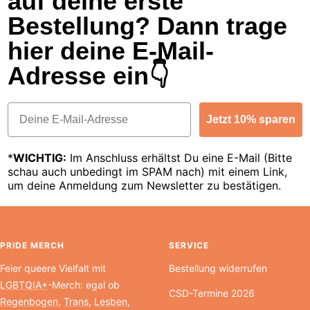
auf deine erste
Bestellung? Dann trage
hier deine E-Mail-
Adresse ein👇
Email
Jetzt 10% sparen
*
WICHTIG:
Im Anschluss erhältst Du eine E-Mail (Bitte
schau auch unbedingt im SPAM nach) mit einem Link,
um deine Anmeldung zum Newsletter zu bestätigen.
PRIDE MERCH
SERVICE
Feier queere Vielfalt mit
Bestellung widerrufen
LGBTQIA+
-Merch: egal ob
CSD-Termine 2026
Regenbogen
,
Trans
,
Lesben
,