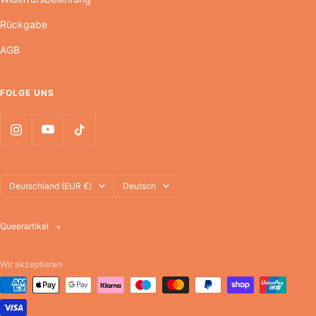
Rückgabe
AGB
FOLGE UNS
Land/Region
Sprache
Deutschland (EUR €)
Deutsch
Queerartikel
Wir akzeptieren