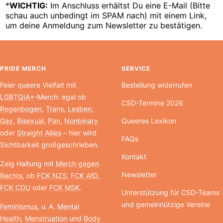
*
WICHTIG:
Im Anschluss erhältst Du eine E-Mail (Bitte
schau auch unbedingt im SPAM nach) mit einem Link,
um deine Anmeldung zum Newsletter zu bestätigen.
PRIDE MERCH
SERVICE
Feier queere Vielfalt mit
Bestellung widerrufen
LGBTQIA+
-Merch: egal ob
CSD-Termine 2026
Regenbogen
,
Trans
,
Lesben
,
Gay
,
Bisexual
,
Pan
,
Nonbinary
Queeres Lexikon
oder
Straight Allies
– hier wird
FAQs
Sichtbarkeit großgeschrieben.
Kontakt
Zeig Haltung mit
Merch gegen
Newsletter
Rechts
, ob
FCK NZS
,
FCK AfD
,
FCK CDU
oder
FCK MSK
.
Unterstützung für CSD-Teams
und gemeinnützige Vereine
Feminismus
, u. A.
Mental
Health
,
Menstruation
und
Body