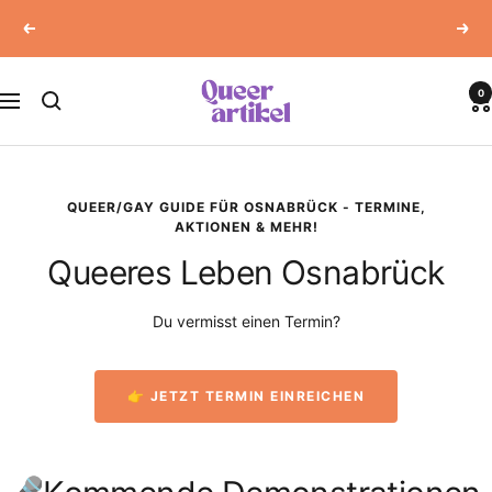
Direkt
⭐ 4,9/5 Sterne
Zurück
Weit
zum
Inhalt
Queerartikel
0
Navigation
QUEER/GAY GUIDE FÜR OSNABRÜCK - TERMINE,
AKTIONEN & MEHR!
Queeres Leben Osnabrück
Du vermisst einen Termin?
👉 JETZT TERMIN EINREICHEN