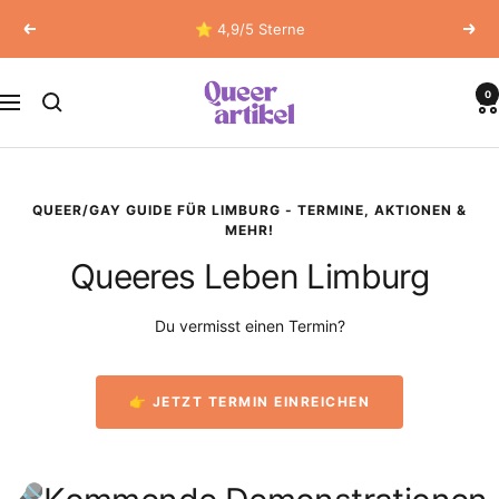
Direkt
⭐ 4,9/5 Sterne
Zurück
Weit
zum
Inhalt
Queerartikel
0
Navigation
QUEER/GAY GUIDE FÜR LIMBURG - TERMINE, AKTIONEN &
MEHR!
Queeres Leben Limburg
Du vermisst einen Termin?
👉 JETZT TERMIN EINREICHEN