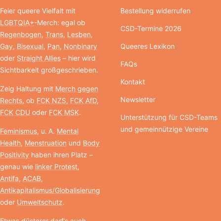
Feier queere Vielfalt mit
Bestellung widerrufen
LGBTQIA+
-Merch: egal ob
CSD-Termine 2026
Regenbogen
,
Trans
,
Lesben
,
Gay
,
Bisexual
,
Pan
,
Nonbinary
Queeres Lexikon
oder
Straight Allies
– hier wird
FAQs
Sichtbarkeit großgeschrieben.
Kontakt
Zeig Haltung mit
Merch gegen
Newsletter
Rechts
, ob
FCK NZS
,
FCK AfD
,
FCK CDU
oder
FCK MSK
.
Unterstützung für CSD-Teams
und gemeinnützige Vereine
Feminismus
, u. A.
Mental
Health
,
Menstruation
und
Body
Positivity
haben ihren Platz –
genau wie
linker Protest
,
Antifa
,
ACAB
,
Antikapitalismus/Globalisierung
oder
Umweltschutz
.
Etwas düsterer darf’s auch