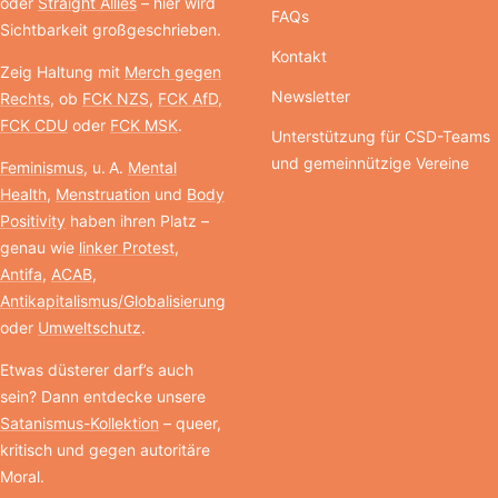
oder
Straight Allies
– hier wird
FAQs
Sichtbarkeit großgeschrieben.
Kontakt
Zeig Haltung mit
Merch gegen
Newsletter
Rechts
, ob
FCK NZS
,
FCK AfD
,
FCK CDU
oder
FCK MSK
.
Unterstützung für CSD-Teams
und gemeinnützige Vereine
Feminismus
, u. A.
Mental
Health
,
Menstruation
und
Body
Positivity
haben ihren Platz –
genau wie
linker Protest
,
Antifa
,
ACAB
,
Antikapitalismus/Globalisierung
oder
Umweltschutz
.
Etwas düsterer darf’s auch
sein? Dann entdecke unsere
Satanismus-Kollektion
– queer,
kritisch und gegen autoritäre
Moral.