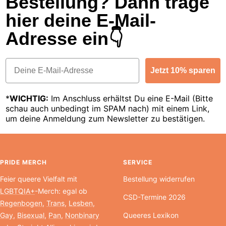
Bestellung? Dann trage
hier deine E-Mail-
Adresse ein👇
Email
Jetzt 10% sparen
*
WICHTIG:
Im Anschluss erhältst Du eine E-Mail (Bitte
schau auch unbedingt im SPAM nach) mit einem Link,
um deine Anmeldung zum Newsletter zu bestätigen.
PRIDE MERCH
SERVICE
Feier queere Vielfalt mit
Bestellung widerrufen
LGBTQIA+
-Merch: egal ob
CSD-Termine 2026
Regenbogen
,
Trans
,
Lesben
,
Gay
,
Bisexual
,
Pan
,
Nonbinary
Queeres Lexikon