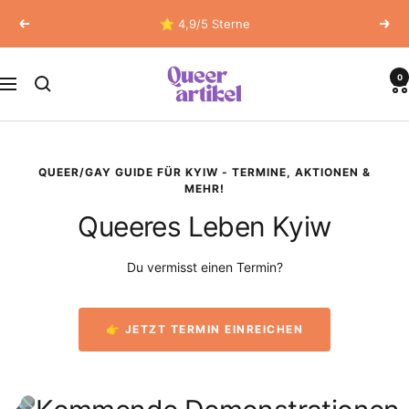
Direkt
⭐ 4,9/5 Sterne
Zurück
Weit
zum
Inhalt
Queerartikel
0
Navigation
QUEER/GAY GUIDE FÜR KYIW - TERMINE, AKTIONEN &
MEHR!
Queeres Leben Kyiw
Du vermisst einen Termin?
👉 JETZT TERMIN EINREICHEN