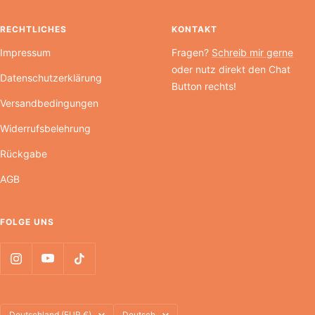
RECHTLICHES
KONTAKT
Impressum
Fragen?
Schreib mir gerne
oder nutz direkt den Chat
Datenschutzerklärung
Button rechts!
Versandbedingungen
Widerrufsbelehrung
Rückgabe
AGB
FOLGE UNS
Land/Region
Sprache
Deutschland (EUR €)
Deutsch