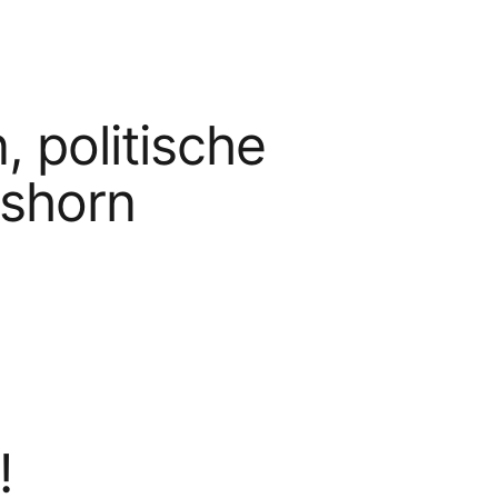
politische
mshorn
!