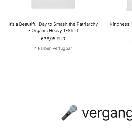
It's a Beautiful Day to Smash the Patriarchy
Kindness i
- Organic Heavy T-Shirt
Angebotspreis
€36,95 EUR
4 Farben verfügbar
🎤 vergang