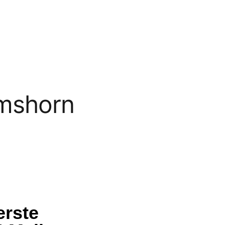
lmshorn
erste