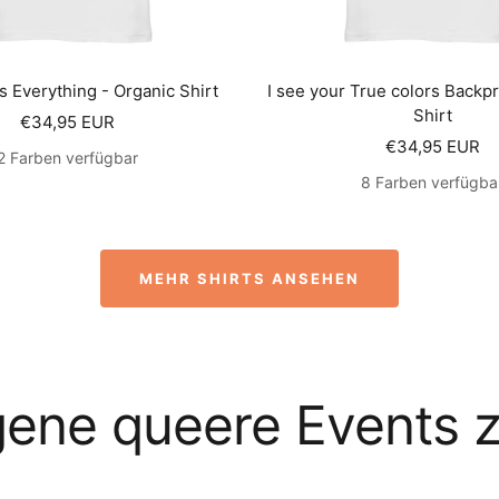
s Everything - Organic Shirt
I see your True colors Backpr
Shirt
Angebotspreis
€34,95 EUR
Angebotsprei
€34,95 EUR
2 Farben verfügbar
8 Farben verfügba
MEHR SHIRTS ANSEHEN
ene queere Events 