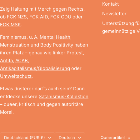
Kontakt
Zeig Haltung mit
Merch gegen Rechts
,
Newsletter
ob
FCK NZS
,
FCK AfD
,
FCK CDU
oder
Unterstützung f
FCK MSK
.
gemeinnützige V
Feminismus
, u. A.
Mental Health
,
Menstruation
und
Body Positivity
haben
ihren Platz – genau wie
linker Protest
,
Antifa
,
ACAB
,
Antikapitalismus/Globalisierung
oder
Umweltschutz
.
Etwas düsterer darf’s auch sein? Dann
entdecke unsere
Satanismus-Kollektion
– queer, kritisch und gegen autoritäre
Moral.
Land/Region
Sprache
Deutschland (EUR €)
Deutsch
Queerartikel