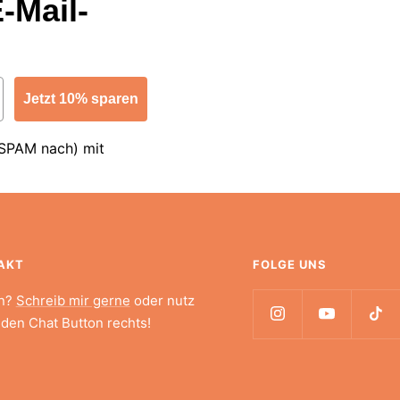
-Mail-
Jetzt 10% sparen
 SPAM nach) mit
AKT
FOLGE UNS
n?
Schreib mir gerne
oder nutz
 den Chat Button rechts!