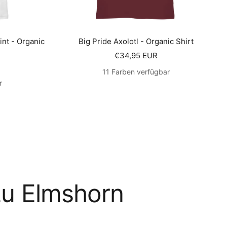
int - Organic
Big Pride Axolotl - Organic Shirt
Angebotspreis
€34,95 EUR
s
11 Farben verfügbar
r
zu Elmshorn