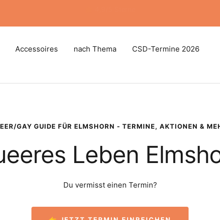
❤️ Jedes Bestellung unterstützt queeren Aktivismus
Accessoires
nach Thema
CSD-Termine 2026
EER/GAY GUIDE FÜR ELMSHORN - TERMINE, AKTIONEN & ME
eeres Leben Elmsh
Du vermisst einen Termin?
👉 JETZT TERMIN EINREICHEN