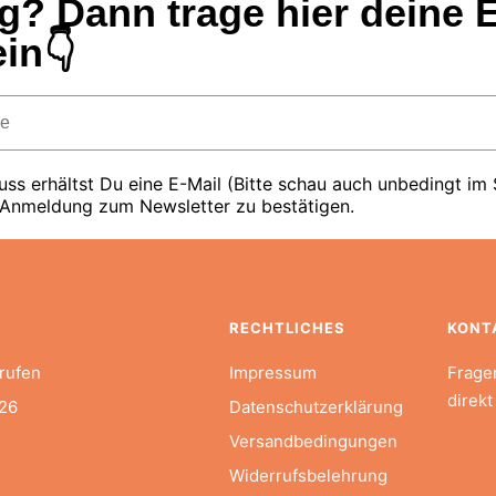
g? Dann trage hier deine E
in👇
ss erhältst Du eine E-Mail (Bitte schau auch unbedingt im
 Anmeldung zum Newsletter zu bestätigen.
RECHTLICHES
KONT
rufen
Impressum
Frage
direkt
26
Datenschutzerklärung
Versandbedingungen
Widerrufsbelehrung