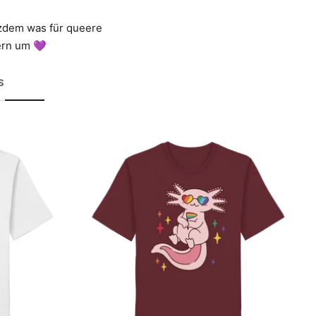
dem was für queere
gern um 💜
S