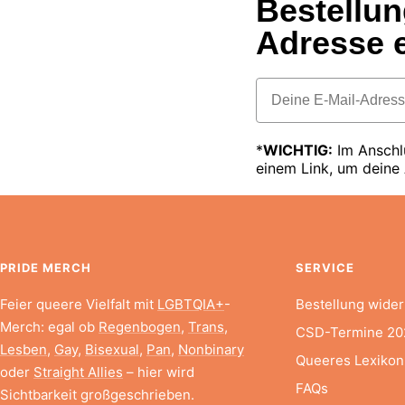
Bestellun
Adresse e
Email
*
WICHTIG:
Im Anschlu
einem Link, um deine
PRIDE MERCH
SERVICE
Feier queere Vielfalt mit
LGBTQIA+
-
Bestellung wider
Merch: egal ob
Regenbogen
,
Trans
,
CSD-Termine 20
Lesben
,
Gay
,
Bisexual
,
Pan
,
Nonbinary
Queeres Lexikon
oder
Straight Allies
– hier wird
FAQs
Sichtbarkeit großgeschrieben.