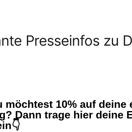
ante Presseinfos zu 
Du möchtest 10% auf deine 
g? Dann trage hier deine E
in👇