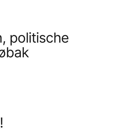
politische
røbak
!