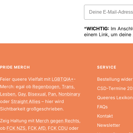
Email
*
WICHTIG:
Im Anschlu
einem Link, um deine
PRIDE MERCH
SERVICE
Feier queere Vielfalt mit
LGBTQIA+
-
Bestellung wider
Merch: egal ob
Regenbogen
,
Trans
,
CSD-Termine 20
Lesben
,
Gay
,
Bisexual
,
Pan
,
Nonbinary
Queeres Lexikon
oder
Straight Allies
– hier wird
FAQs
Sichtbarkeit großgeschrieben.
Kontakt
Zeig Haltung mit
Merch gegen Rechts
,
Newsletter
ob
FCK NZS
,
FCK AfD
,
FCK CDU
oder