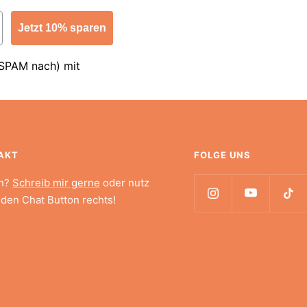
Jetzt 10% sparen
 SPAM nach) mit
AKT
FOLGE UNS
n?
Schreib mir gerne
oder nutz
 den Chat Button rechts!