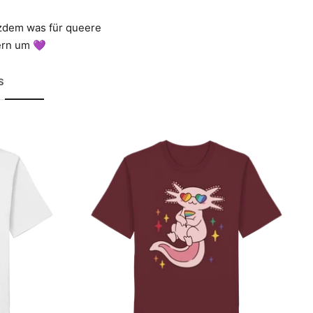
dem was für queere
gern um 💜
S