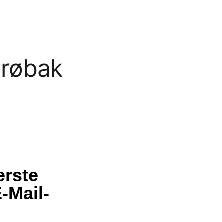
Drøbak
erste
-Mail-