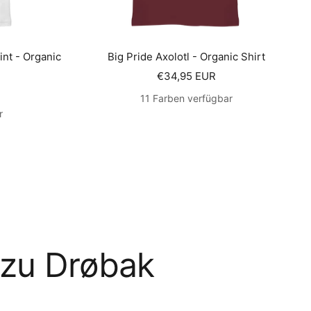
int - Organic
Big Pride Axolotl - Organic Shirt
Angebotspreis
€34,95 EUR
s
11 Farben verfügbar
r
 zu Drøbak