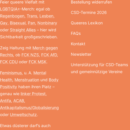
Feier queere Vielfalt mit
Bestellung widerrufen
LGBTQIA+
-Merch: egal ob
CSD-Termine 2026
Regenbogen
,
Trans
,
Lesben
,
Gay
,
Bisexual
,
Pan
,
Nonbinary
Queeres Lexikon
oder
Straight Allies
– hier wird
FAQs
Sichtbarkeit großgeschrieben.
Kontakt
Zeig Haltung mit
Merch gegen
Newsletter
Rechts
, ob
FCK NZS
,
FCK AfD
,
FCK CDU
oder
FCK MSK
.
Unterstützung für CSD-Teams
und gemeinnützige Vereine
Feminismus
, u. A.
Mental
Health
,
Menstruation
und
Body
Positivity
haben ihren Platz –
genau wie
linker Protest
,
Antifa
,
ACAB
,
Antikapitalismus/Globalisierung
oder
Umweltschutz
.
Etwas düsterer darf’s auch