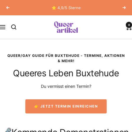
Direkt
⭐ 4,9/5 Sterne
Zurück
Weit
zum
Inhalt
Queerartikel
0
Navigation
QUEER/GAY GUIDE FÜR BUXTEHUDE - TERMINE, AKTIONEN
& MEHR!
Queeres Leben Buxtehude
Du vermisst einen Termin?
👉 JETZT TERMIN EINREICHEN