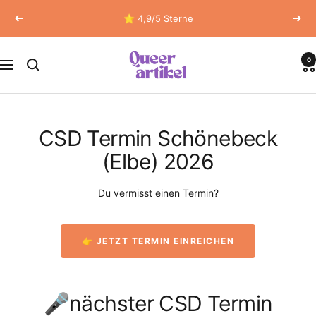
Direkt
⭐ 4,9/5 Sterne
Zurück
Weit
zum
Inhalt
Queerartikel
0
Navigation
CSD Termin Schönebeck
(Elbe) 2026
Du vermisst einen Termin?
👉 JETZT TERMIN EINREICHEN
🎤nächster CSD Termin