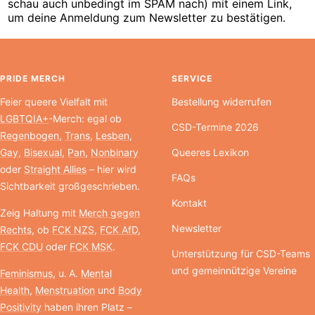
schau auch unbedingt im SPAM nach) mit einem Link,
um deine Anmeldung zum Newsletter zu bestätigen.
PRIDE MERCH
SERVICE
Feier queere Vielfalt mit
Bestellung widerrufen
LGBTQIA+
-Merch: egal ob
CSD-Termine 2026
Regenbogen
,
Trans
,
Lesben
,
Gay
,
Bisexual
,
Pan
,
Nonbinary
Queeres Lexikon
oder
Straight Allies
– hier wird
FAQs
Sichtbarkeit großgeschrieben.
Kontakt
Zeig Haltung mit
Merch gegen
Newsletter
Rechts
, ob
FCK NZS
,
FCK AfD
,
FCK CDU
oder
FCK MSK
.
Unterstützung für CSD-Teams
und gemeinnützige Vereine
Feminismus
, u. A.
Mental
Health
,
Menstruation
und
Body
Positivity
haben ihren Platz –