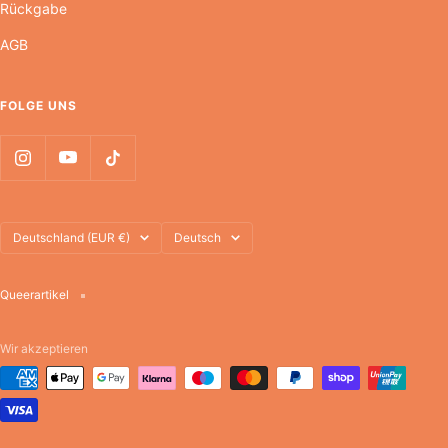
Rückgabe
AGB
FOLGE UNS
Land/Region
Sprache
Deutschland (EUR €)
Deutsch
Queerartikel
Wir akzeptieren