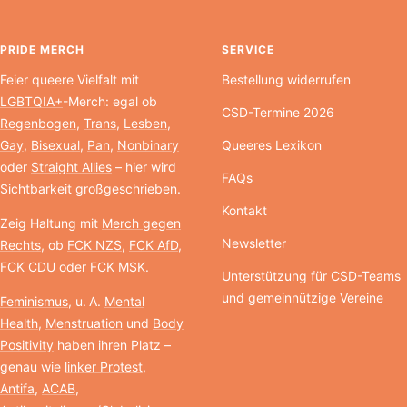
PRIDE MERCH
SERVICE
Feier queere Vielfalt mit
Bestellung widerrufen
LGBTQIA+
-Merch: egal ob
CSD-Termine 2026
Regenbogen
,
Trans
,
Lesben
,
Gay
,
Bisexual
,
Pan
,
Nonbinary
Queeres Lexikon
oder
Straight Allies
– hier wird
FAQs
Sichtbarkeit großgeschrieben.
Kontakt
Zeig Haltung mit
Merch gegen
Newsletter
Rechts
, ob
FCK NZS
,
FCK AfD
,
FCK CDU
oder
FCK MSK
.
Unterstützung für CSD-Teams
und gemeinnützige Vereine
Feminismus
, u. A.
Mental
Health
,
Menstruation
und
Body
Positivity
haben ihren Platz –
genau wie
linker Protest
,
Antifa
,
ACAB
,