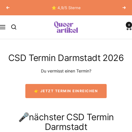
Direkt
⭐ 4,9/5 Sterne
Zurück
Weit
zum
Inhalt
Queerartikel
0
Navigation
CSD Termin Darmstadt 2026
Du vermisst einen Termin?
👉 JETZT TERMIN EINREICHEN
🎤nächster CSD Termin
Darmstadt