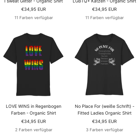
I sweat Glitter - Organic Shirt
LGBTQ+ Katzen - Organic Shirt
Angebotspreis
Angebotspreis
€34,95 EUR
€34,95 EUR
11 Farben verfügbar
11 Farben verfügbar
LOVE WINS in Regenbogen
No Place For (weiße Schrift) -
Farben - Organic Shirt
Fitted Ladies Organic Shirt
Angebotspreis
Angebotspreis
€34,95 EUR
€34,95 EUR
2 Farben verfügbar
3 Farben verfügbar