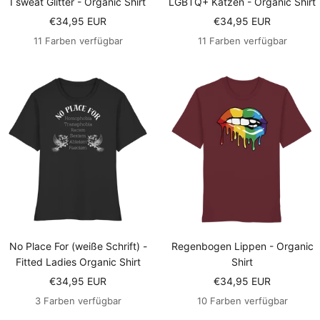
I sweat Glitter - Organic Shirt
LGBTQ+ Katzen - Organic Shirt
Angebotspreis
Angebotspreis
€34,95 EUR
€34,95 EUR
11 Farben verfügbar
11 Farben verfügbar
No Place For (weiße Schrift) -
Regenbogen Lippen - Organic
Fitted Ladies Organic Shirt
Shirt
Angebotspreis
Angebotspreis
€34,95 EUR
€34,95 EUR
3 Farben verfügbar
10 Farben verfügbar