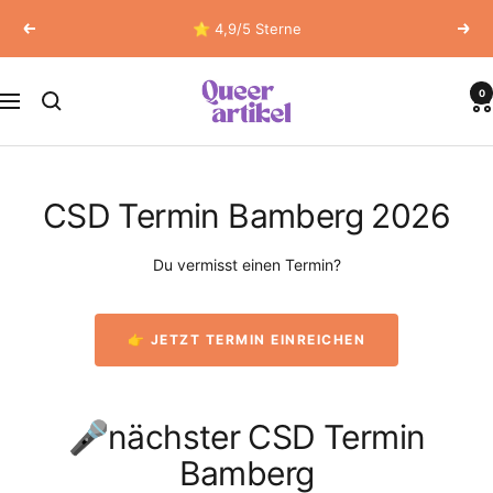
Direkt
⭐ 4,9/5 Sterne
Zurück
Weit
zum
Inhalt
Queerartikel
0
Navigation
CSD Termin Bamberg 2026
Du vermisst einen Termin?
👉 JETZT TERMIN EINREICHEN
🎤nächster CSD Termin
Bamberg