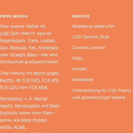
PRIDE MERCH
SERVICE
Feier queere Vielfalt mit
Bestellung widerrufen
LGBTQIA+
-Merch: egal ob
CSD-Termine 2026
Regenbogen
,
Trans
,
Lesben
,
Gay
,
Bisexual
,
Pan
,
Nonbinary
Queeres Lexikon
oder
Straight Allies
– hier wird
FAQs
Sichtbarkeit großgeschrieben.
Kontakt
Zeig Haltung mit
Merch gegen
Newsletter
Rechts
, ob
FCK NZS
,
FCK AfD
,
FCK CDU
oder
FCK MSK
.
Unterstützung für CSD-Teams
und gemeinnützige Vereine
Feminismus
, u. A.
Mental
Health
,
Menstruation
und
Body
Positivity
haben ihren Platz –
genau wie
linker Protest
,
Antifa
,
ACAB
,