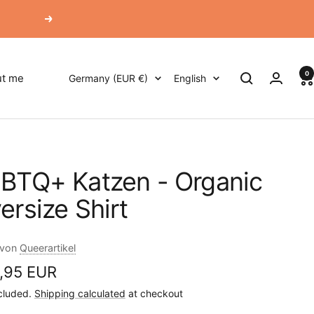
Next
0
Country/region
Language
t me
Germany (EUR €)
English
BTQ+ Katzen - Organic
ersize Shirt
 von
Queerartikel
,95 EUR
cluded.
Shipping calculated
at checkout
e