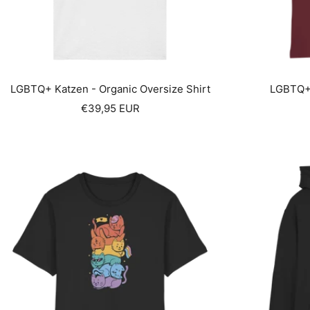
LGBTQ+ Katzen - Organic Oversize Shirt
LGBTQ+ 
Sale
€39,95 EUR
price