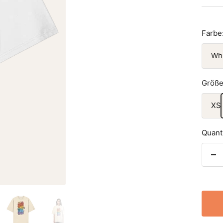
Farbe
Wh
Größe
XS
Quanti
De
qu