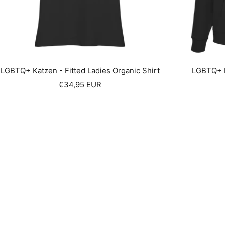
LGBTQ+ Katzen - Fitted Ladies Organic Shirt
LGBTQ+ K
Sale
€34,95 EUR
price