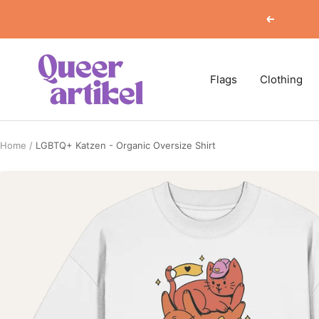
Skip
Previous
to
content
Queerartikel
Flags
Clothing
Home
LGBTQ+ Katzen - Organic Oversize Shirt