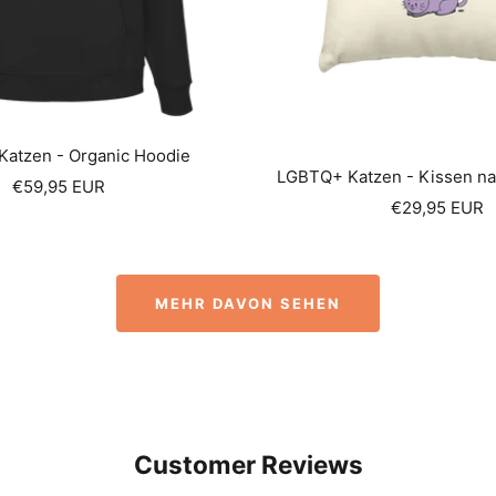
atzen - Organic Hoodie
LGBTQ+ Katzen - Kissen n
Sale
€59,95 EUR
Sale
€29,95 EUR
price
price
MEHR DAVON SEHEN
Customer Reviews