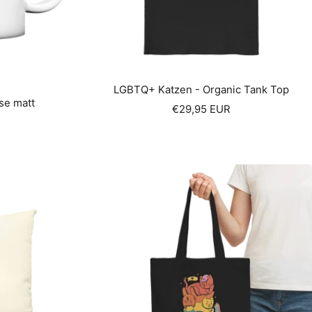
LGBTQ+ Katzen - Organic Tank Top
se matt
Sale
€29,95 EUR
price