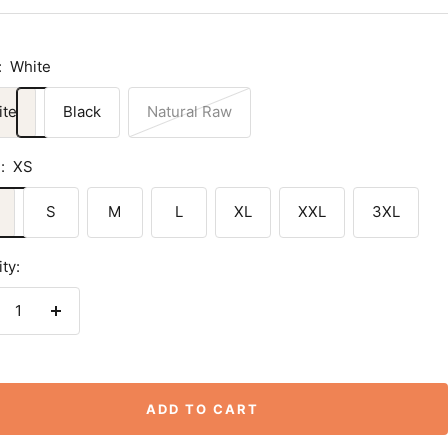
:
White
ite
Black
Natural Raw
:
XS
S
M
L
XL
XXL
3XL
ty:
crease
Increase
antity
quantity
ADD TO CART