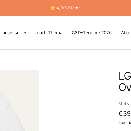
⭐ 4,9/5 Sterne
accessories
nach Thema
CSD-Termine 2026
Abou
LG
Ov
Motiv
Sale
€39
Tax in
pric