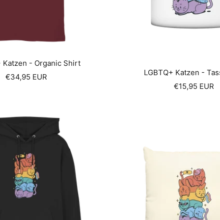
Katzen - Organic Shirt
LGBTQ+ Katzen - Tas
Sale
€34,95 EUR
Sale
€15,95 EUR
price
price