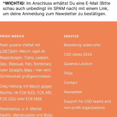
*
WICHTIG:
Im Anschluss erhältst Du eine E-Mail (Bitte
schau auch unbedingt im SPAM nach) mit einem Link,
um deine Anmeldung zum Newsletter zu bestätigen.
PRIDE MERCH
SERVICE
Feier queere Vielfalt mit
Bestellung widerrufen
LGBTQIA+
-Merch: egal ob
CSD dates 2024
Regenbogen
,
Trans
,
Lesben
,
Gay
,
Bisexual
,
Pan
,
Nonbinary
Queeres Lexikon
oder
Straight Allies
– hier wird
FAQs
Sichtbarkeit großgeschrieben.
Contact
Zeig Haltung mit
Merch gegen
Newsletter
Rechts
, ob
FCK NZS
,
FCK AfD
,
FCK CDU
oder
FCK MSK
.
Support for CSD teams and
non-profit organizations
Feminismus
, u. A.
Mental
Health
,
Menstruation
und
Body