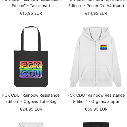
Edition" - Tasse matt
Edition" - Poster Din A4 (quer)
Sale
Sale
€15,95 EUR
€14,95 EUR
price
price
FCK CDU "Rainbow Resistance
FCK CDU "Rainbow Resistance
Edition" - Organic Tote-Bag
Edition" - Organic Zipper
Sale
Sale
€24,95 EUR
€59,95 EUR
price
price