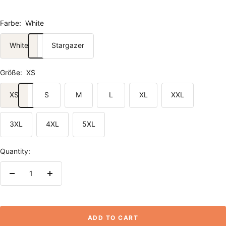
Farbe:
White
White
Stargazer
Größe:
XS
XS
S
M
L
XL
XXL
3XL
4XL
5XL
Quantity:
Decrease
Increase
quantity
quantity
ADD TO CART