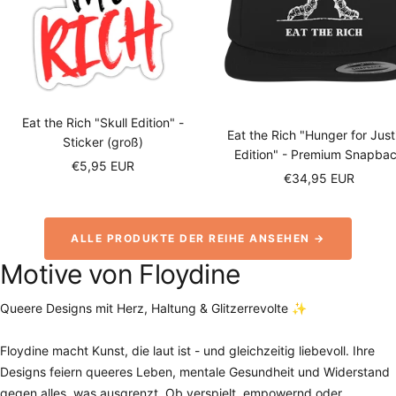
Eat the Rich "Skull Edition" -
Eat the Rich "Hunger for Just
Sticker (groß)
Edition" - Premium Snapba
Sale
€5,95 EUR
Sale
€34,95 EUR
price
price
ALLE PRODUKTE DER REIHE ANSEHEN →
Motive von Floydine
Queere Designs mit Herz, Haltung & Glitzerrevolte ✨
Floydine macht Kunst, die laut ist - und gleichzeitig liebevoll. Ihre
Designs feiern queeres Leben, mentale Gesundheit und Widerstand
gegen alles, was ausgrenzt. Ob verspielt, empowernd oder