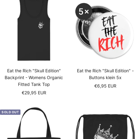
Eat the Rich "Skull Edition"
Eat the Rich "Skull Edition" -
Backprint - Womens Organic
Buttons klein 5x
Fitted Tank Top
Sale
€6,95 EUR
Sale
€29,95 EUR
price
price
SOLD OUT