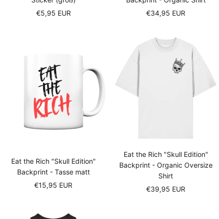
Sale
Sale
€5,95 EUR
€34,95 EUR
price
price
Eat the Rich "Skull Edition"
Eat the Rich "Skull Edition"
Backprint - Organic Oversize
Backprint - Tasse matt
Shirt
Sale
€15,95 EUR
Sale
€39,95 EUR
price
price