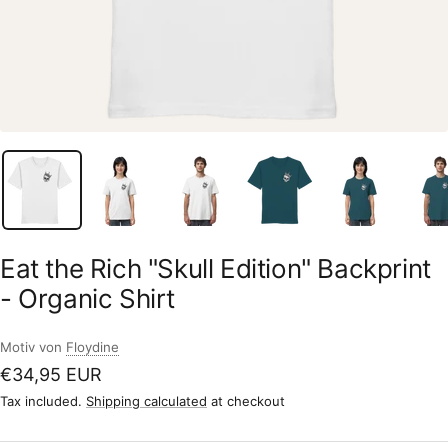
Eat the Rich "Skull Edition" Backprint
- Organic Shirt
Motiv von
Floydine
Sale
€34,95 EUR
price
Tax included.
Shipping calculated
at checkout