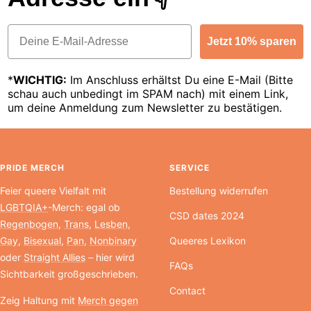
Email
Jetzt 10% sparen
*
WICHTIG:
Im Anschluss erhältst Du eine E-Mail (Bitte
schau auch unbedingt im SPAM nach) mit einem Link,
um deine Anmeldung zum Newsletter zu bestätigen.
PRIDE MERCH
SERVICE
Feier queere Vielfalt mit
Bestellung widerrufen
LGBTQIA+
-Merch: egal ob
CSD dates 2024
Regenbogen
,
Trans
,
Lesben
,
Gay
,
Bisexual
,
Pan
,
Nonbinary
Queeres Lexikon
oder
Straight Allies
– hier wird
FAQs
Sichtbarkeit großgeschrieben.
Contact
Zeig Haltung mit
Merch gegen