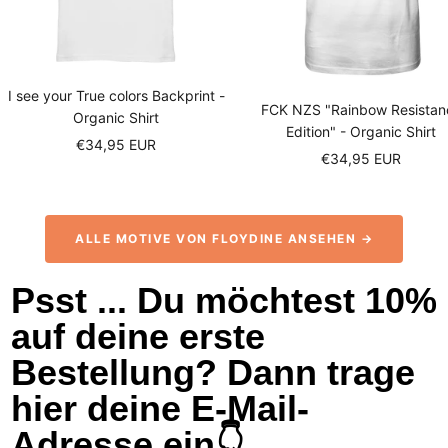
I see your True colors Backprint -
FCK NZS "Rainbow Resistan
Organic Shirt
Edition" - Organic Shirt
Sale
€34,95 EUR
Sale
€34,95 EUR
price
price
ALLE MOTIVE VON FLOYDINE ANSEHEN →
Psst ... Du möchtest 10%
auf deine erste
Bestellung? Dann trage
hier deine E-Mail-
Adresse ein👇