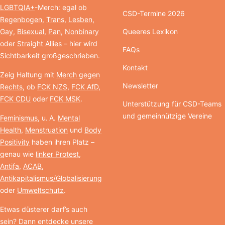
LGBTQIA+
-Merch: egal ob
CSD-Termine 2026
Regenbogen
,
Trans
,
Lesben
,
Gay
,
Bisexual
,
Pan
,
Nonbinary
Queeres Lexikon
oder
Straight Allies
– hier wird
FAQs
Sichtbarkeit großgeschrieben.
Kontakt
Zeig Haltung mit
Merch gegen
Newsletter
Rechts
, ob
FCK NZS
,
FCK AfD
,
FCK CDU
oder
FCK MSK
.
Unterstützung für CSD-Teams
und gemeinnützige Vereine
Feminismus
, u. A.
Mental
Health
,
Menstruation
und
Body
Positivity
haben ihren Platz –
genau wie
linker Protest
,
Antifa
,
ACAB
,
Antikapitalismus/Globalisierung
oder
Umweltschutz
.
Etwas düsterer darf’s auch
sein? Dann entdecke unsere