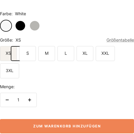
Farbe:
White
White
Black
Heather
Grey
Größe:
XS
Größentabelle
XS
S
M
L
XL
XXL
3XL
Menge:
Menge
Menge
verringern
erhöhen
ZUM WARENKORB HINZUFÜGEN