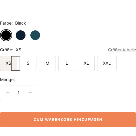
Farbe:
Black
Black
French
Stargazer
Navy
Größe:
XS
Größentabelle
XS
S
M
L
XL
XXL
Menge:
Menge
Menge
verringern
erhöhen
ZUM WARENKORB HINZUFÜGEN