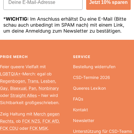
Jetzt 10% sparen
*
WICHTIG:
Im Anschluss erhältst Du eine E-Mail (Bitte
schau auch unbedingt im SPAM nach) mit einem Link,
um deine Anmeldung zum Newsletter zu bestätigen.
PRIDE MERCH
SERVICE
Feier queere Vielfalt mit
Bestellung widerrufen
LGBTQIA+
-Merch: egal ob
CSD-Termine 2026
Regenbogen
,
Trans
,
Lesben
,
Gay
,
Bisexual
,
Pan
,
Nonbinary
Queeres Lexikon
oder
Straight Allies
– hier wird
FAQs
Sichtbarkeit großgeschrieben.
Kontakt
Zeig Haltung mit
Merch gegen
Newsletter
Rechts
, ob
FCK NZS
,
FCK AfD
,
FCK CDU
oder
FCK MSK
.
Unterstützung für CSD-Teams