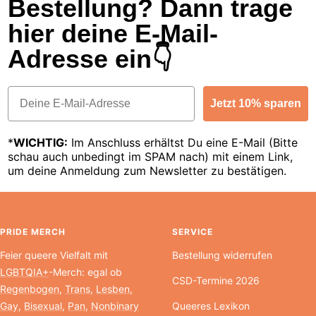
Bestellung? Dann trage
hier deine E-Mail-
Adresse ein👇
Email
Jetzt 10% sparen
*
WICHTIG:
Im Anschluss erhältst Du eine E-Mail (Bitte
schau auch unbedingt im SPAM nach) mit einem Link,
um deine Anmeldung zum Newsletter zu bestätigen.
PRIDE MERCH
SERVICE
Feier queere Vielfalt mit
Bestellung widerrufen
LGBTQIA+
-Merch: egal ob
CSD-Termine 2026
Regenbogen
,
Trans
,
Lesben
,
Gay
,
Bisexual
,
Pan
,
Nonbinary
Queeres Lexikon