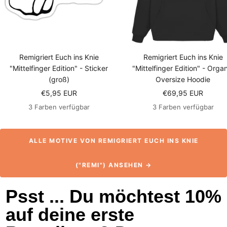
Remigriert Euch ins Knie
Remigriert Euch ins Knie
"Mittelfinger Edition" - Sticker
"Mittelfinger Edition" - Orga
(groß)
Oversize Hoodie
Angebotspreis
Angebotspreis
€5,95 EUR
€69,95 EUR
3 Farben verfügbar
3 Farben verfügbar
ALLE MOTIVE VON REMIGRIERT EUCH INS KNIE
("REMI") ANSEHEN →
Psst ... Du möchtest 10%
auf deine erste