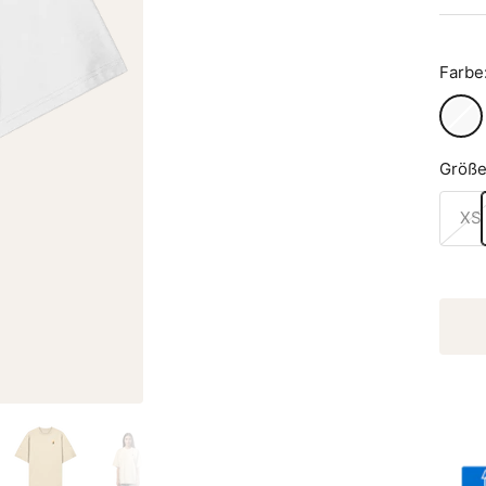
Farbe
White
Größe
XS