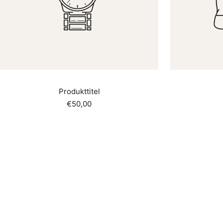
Produkttitel
Angebotspreis
€50,00