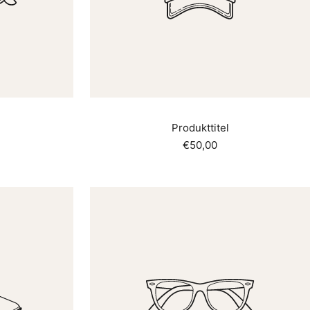
Produkttitel
reis
Angebotspreis
€50,00