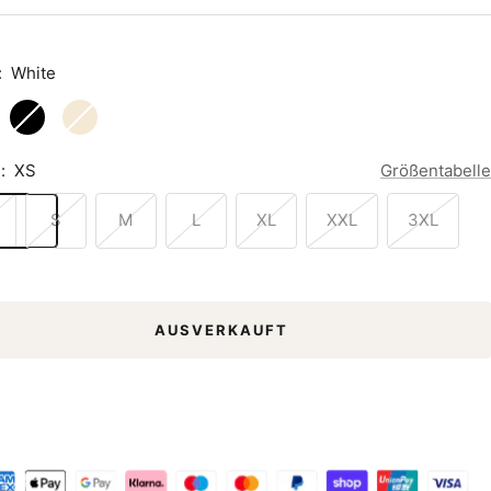
:
White
Black
Natural
Raw
:
XS
Größentabelle
S
M
L
XL
XXL
3XL
AUSVERKAUFT