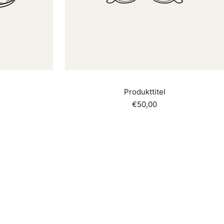
Produkttitel
reis
Angebotspreis
€50,00