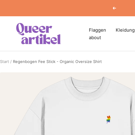
Direkt
Zurück
zum
Inhalt
Queerartikel
Flaggen
Kleidung
about
Start
Regenbogen Fee Stick - Organic Oversize Shirt