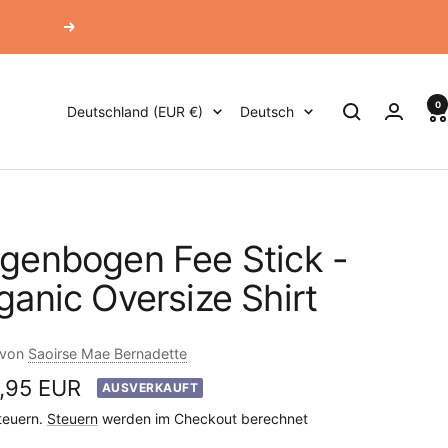
Weiter
0
Land/Region
Sprache
Deutschland (EUR €)
Deutsch
genbogen Fee Stick -
ganic Oversize Shirt
 von
Saoirse Mae Bernadette
ebotspreis
,95 EUR
AUSVERKAUFT
Steuern.
Steuern
werden im Checkout berechnet