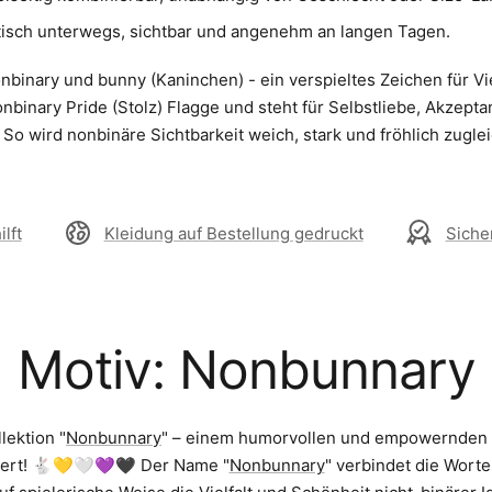
ktisch unterwegs, sichtbar und angenehm an langen Tagen.
binary und bunny (Kaninchen) - ein verspieltes Zeichen für Vi
nbinary Pride (Stolz) Flagge und steht für Selbstliebe, Akzeptan
 So wird nonbinäre Sichtbarkeit weich, stark und fröhlich zuglei
lft
Kleidung auf Bestellung gedruckt
Siche
Motiv: Nonbunnary
lektion "
Nonbunnary
" – einem humorvollen und empowernden W
iert! 🐇💛🤍💜🖤 Der Name "
Nonbunnary
" verbindet die Wort