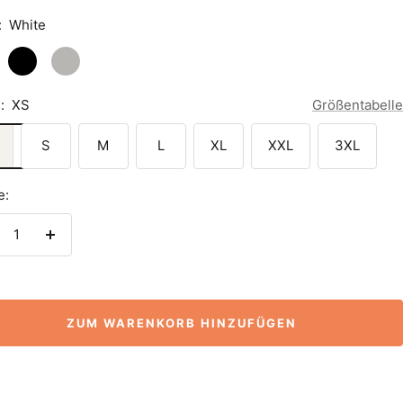
:
White
Black
Heather
Grey
:
XS
Größentabelle
S
M
L
XL
XXL
3XL
e:
nge
Menge
rringern
erhöhen
ZUM WARENKORB HINZUFÜGEN