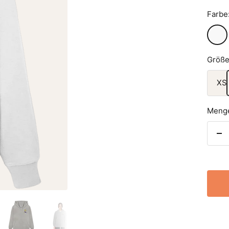
Farbe
White
Größe
XS
Meng
Me
ve