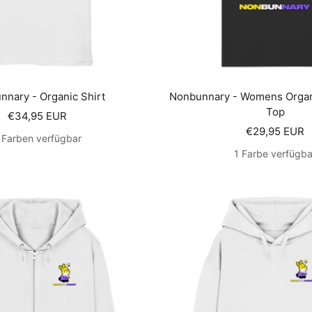
nnary - Organic Shirt
Nonbunnary - Womens Organi
Top
Angebotspreis
€34,95 EUR
Angebotsprei
€29,95 EUR
 Farben verfügbar
1 Farbe verfügba