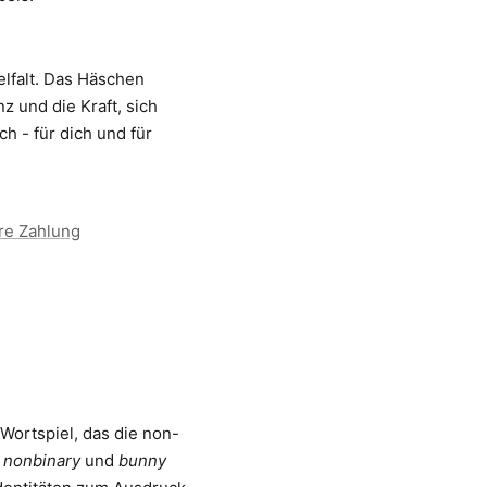
elfalt. Das Häschen
z und die Kraft, sich
ch - für dich und für
re Zahlung
ortspiel, das die non-
e
nonbinary
und
bunny