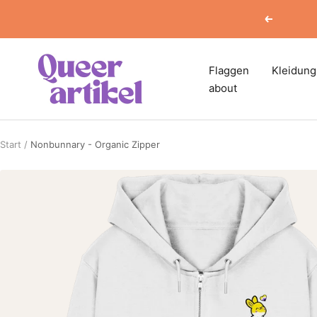
Direkt
Zurück
zum
Inhalt
Queerartikel
Flaggen
Kleidung
about
Start
Nonbunnary - Organic Zipper