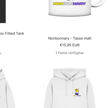
c Fitted Tank
Nonbunnary - Tasse matt
Angebotspreis
€15,95 EUR
s
1 Farbe verfügbar
r