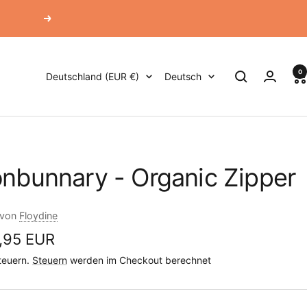
Weiter
0
Land/Region
Sprache
Deutschland (EUR €)
Deutsch
nbunnary - Organic Zipper
 von
Floydine
ebotspreis
,95 EUR
Steuern.
Steuern
werden im Checkout berechnet