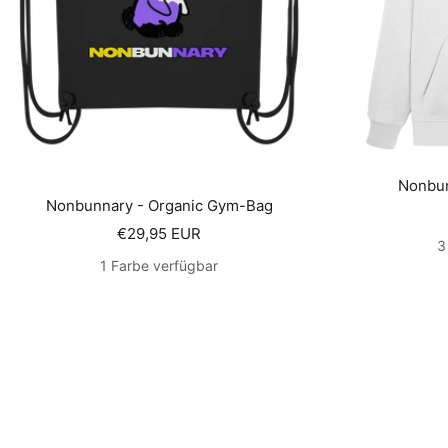
Nonbun
Nonbunnary - Organic Gym-Bag
Angebotspreis
€29,95 EUR
3
1 Farbe verfügbar