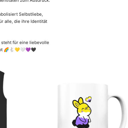
Identitäten zum Ausdruck.
olisiert Selbstliebe,
 alle, die ihre Identität
 steht für eine liebevolle
irbt 🌈🐇💛🤍💜🖤