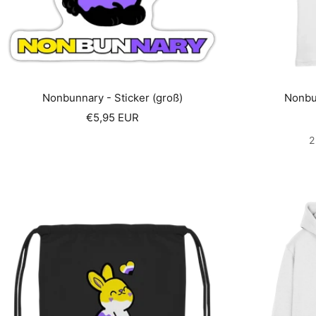
Nonbunnary - Sticker (groß)
Nonbu
Angebotspreis
€5,95 EUR
2