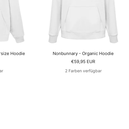
rsize Hoodie
Nonbunnary - Organic Hoodie
s
Angebotspreis
€59,95 EUR
ar
2 Farben verfügbar