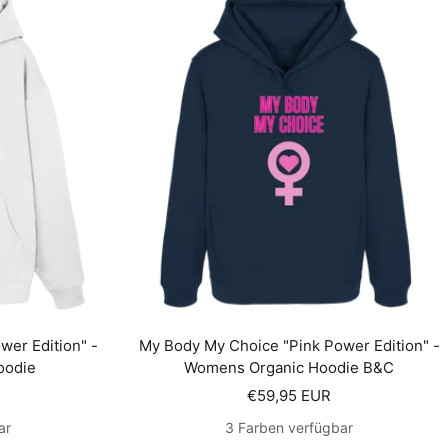
er Edition" -
My Body My Choice "Pink Power Edition" -
oodie
Womens Organic Hoodie B&C
s
Angebotspreis
€59,95 EUR
ar
3 Farben verfügbar