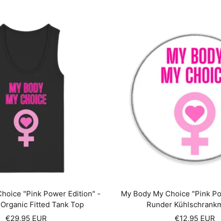
hoice "Pink Power Edition" -
My Body My Choice "Pink Pow
rganic Fitted Tank Top
Runder Kühlschrank
Angebotspreis
Angebotspre
€29,95 EUR
€12,95 EUR