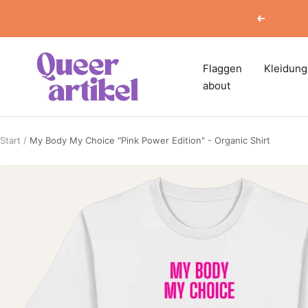
Direkt
Zurück
zum
Inhalt
Queerartikel
Flaggen
Kleidung
about
Start
My Body My Choice "Pink Power Edition" - Organic Shirt