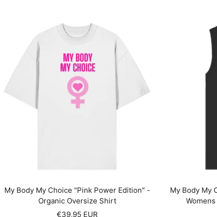
My Body My Choice "Pink Power Edition" -
My Body My C
Organic Oversize Shirt
Womens O
Angebotspreis
€39,95 EUR