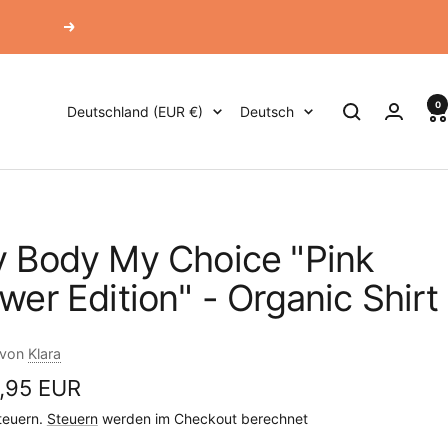
Weiter
0
Land/Region
Sprache
Deutschland (EUR €)
Deutsch
 Body My Choice "Pink
wer Edition" - Organic Shirt
 von
Klara
ebotspreis
,95 EUR
Steuern.
Steuern
werden im Checkout berechnet