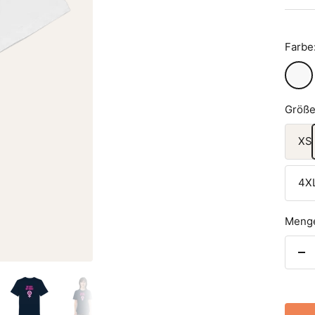
Farbe
White
Größe
XS
4X
Meng
Me
ve