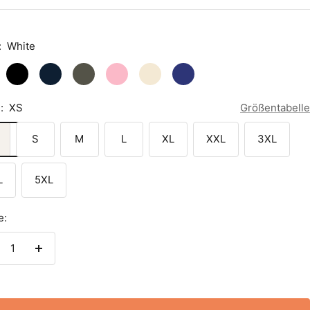
:
White
Black
French
Khaki
Cotton
Natural
Worker
Navy
Pink
Raw
Blue
:
XS
Größentabelle
S
M
L
XL
XXL
3XL
L
5XL
e:
nge
Menge
rringern
erhöhen