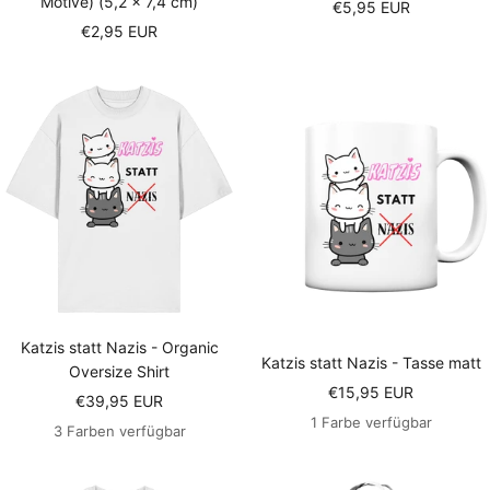
Motive) (5,2 × 7,4 cm)
Angebotspreis
€5,95 EUR
Angebotspreis
€2,95 EUR
Katzis statt Nazis - Organic
Katzis statt Nazis - Tasse matt
Oversize Shirt
Angebotspreis
€15,95 EUR
Angebotspreis
€39,95 EUR
1 Farbe verfügbar
3 Farben verfügbar