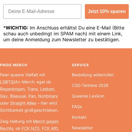
Email
Jetzt 10% sparen
*
WICHTIG:
Im Anschluss erhältst Du eine E-Mail (Bitte
schau auch unbedingt im SPAM nach) mit einem Link,
um deine Anmeldung zum Newsletter zu bestätigen.
PRIDE MERCH
SERVICE
Feier queere Vielfalt mit
Bestellung widerrufen
LGBTQIA+
-Merch: egal ob
CSD-Termine 2026
Regenbogen
,
Trans
,
Lesben
,
Gay
,
Bisexual
,
Pan
,
Nonbinary
Queeres Lexikon
oder
Straight Allies
– hier wird
FAQs
Sichtbarkeit großgeschrieben.
Kontakt
Zeig Haltung mit
Merch gegen
Newsletter
Rechts
, ob
FCK NZS
,
FCK AfD
,