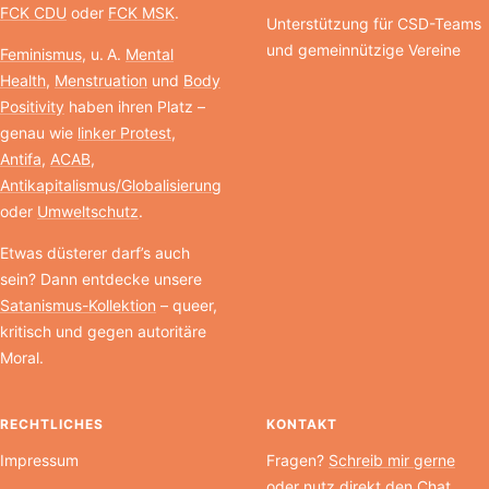
FCK CDU
oder
FCK MSK
.
Unterstützung für CSD-Teams
und gemeinnützige Vereine
Feminismus
, u. A.
Mental
Health
,
Menstruation
und
Body
Positivity
haben ihren Platz –
genau wie
linker Protest
,
Antifa
,
ACAB
,
Antikapitalismus/Globalisierung
oder
Umweltschutz
.
Etwas düsterer darf’s auch
sein? Dann entdecke unsere
Satanismus-Kollektion
– queer,
kritisch und gegen autoritäre
Moral.
RECHTLICHES
KONTAKT
Impressum
Fragen?
Schreib mir gerne
oder nutz direkt den Chat