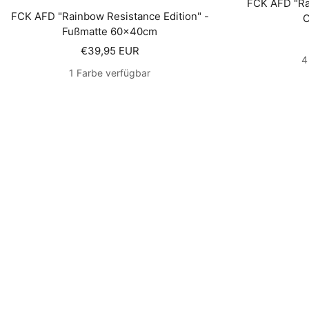
FCK AFD "Ra
FCK AFD "Rainbow Resistance Edition" -
O
Fußmatte 60x40cm
Angebotspreis
€39,95 EUR
4
1 Farbe verfügbar