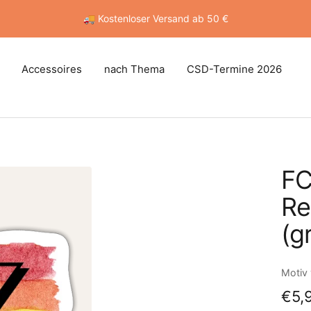
🚚 Kostenloser Versand ab 50 €
Accessoires
nach Thema
CSD-Termine 2026
FC
Re
(g
Motiv
Ang
€5,