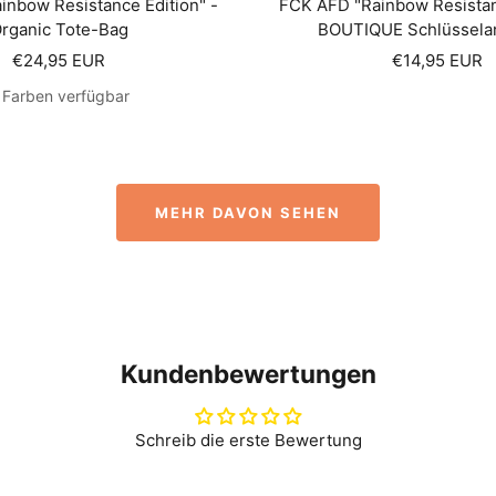
inbow Resistance Edition" -
FCK AFD "Rainbow Resistanc
rganic Tote-Bag
BOUTIQUE Schlüssela
Angebotspreis
Angebotspre
€24,95 EUR
€14,95 EUR
 Farben verfügbar
MEHR DAVON SEHEN
Kundenbewertungen
Schreib die erste Bewertung