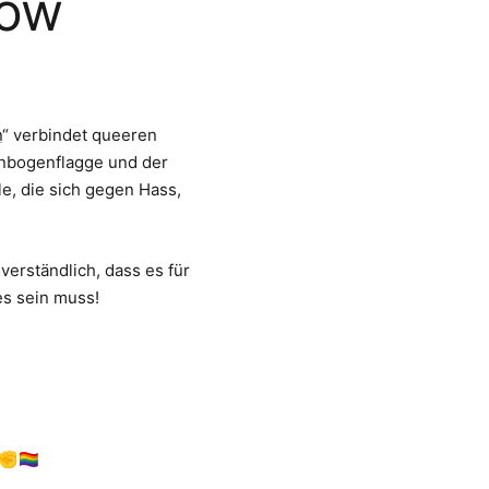
bow
n
“ verbindet queeren
enbogenflagge und der
e, die sich gegen Hass,
verständlich, dass es für
es sein muss!
🏳️‍🌈