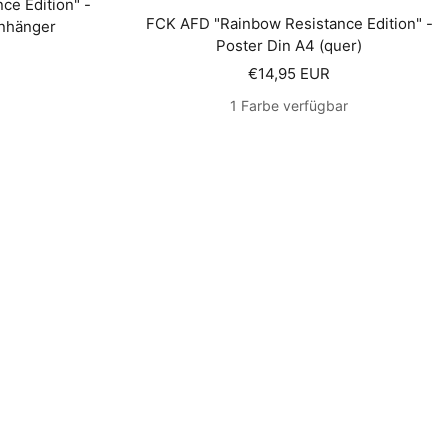
e Edition" -
FCK AFD "Rainbow Resistance Edition" -
nhänger
Poster Din A4 (quer)
is
Angebotspreis
€14,95 EUR
1 Farbe verfügbar