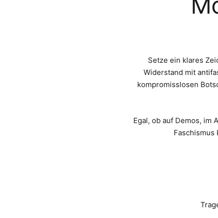
Mo
Setze ein klares Ze
Widerstand mit antif
kompromisslosen Botsch
Egal, ob auf Demos, im A
Faschismus k
Trage