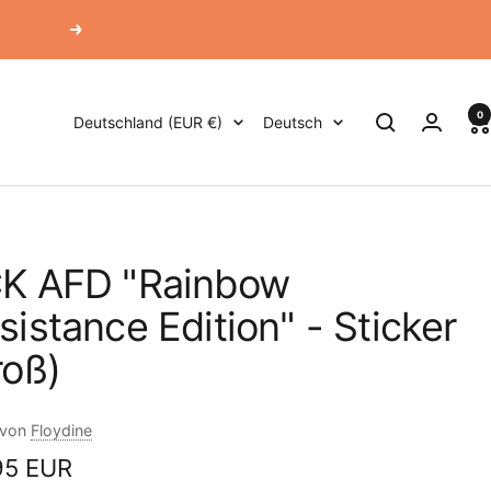
Weiter
0
Land/Region
Sprache
Deutschland (EUR €)
Deutsch
K AFD "Rainbow
sistance Edition" - Sticker
roß)
 von
Floydine
ebotspreis
95 EUR