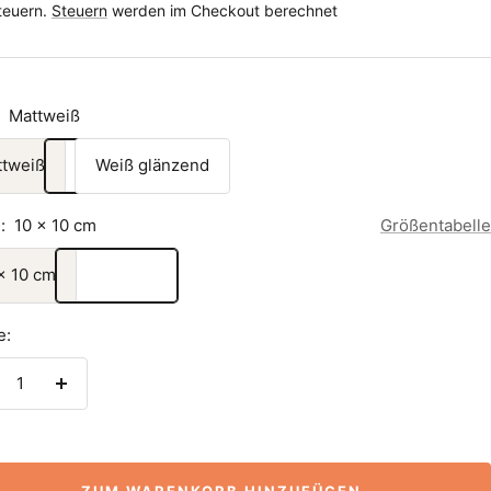
Steuern.
Steuern
werden im Checkout berechnet
Mattweiß
ttweiß
Weiß glänzend
:
10 x 10 cm
Größentabelle
x 10 cm
e:
nge
Menge
rringern
erhöhen