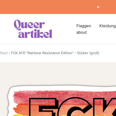
Direkt
Zurück
zum
Inhalt
Queerartikel
Flaggen
Kleidung
about
Start
FCK AFD "Rainbow Resistance Edition" - Sticker (groß)