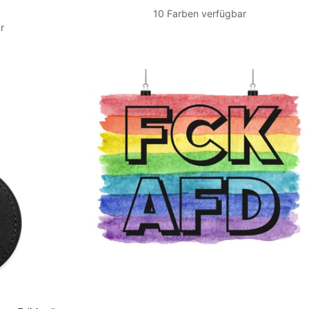
is
10 Farben verfügbar
r