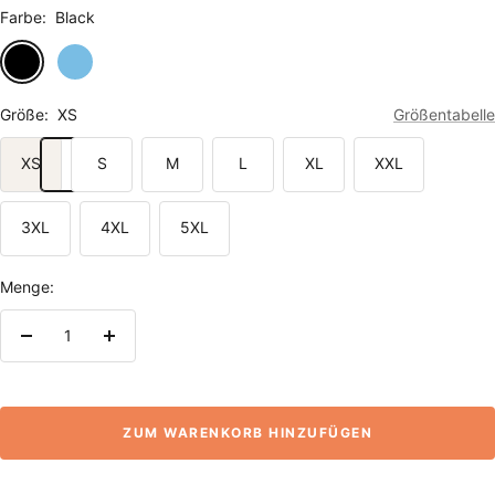
Farbe:
Black
Black
Aqua
Blue
Größe:
XS
Größentabelle
XS
S
M
L
XL
XXL
3XL
4XL
5XL
Menge:
Menge
Menge
verringern
erhöhen
ZUM WARENKORB HINZUFÜGEN