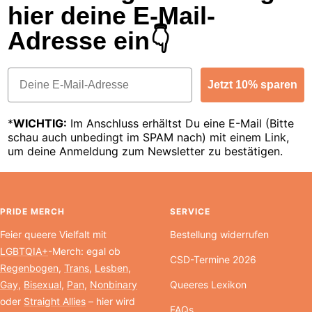
hier deine E-Mail-
Adresse ein👇
Email
Jetzt 10% sparen
*
WICHTIG:
Im Anschluss erhältst Du eine E-Mail (Bitte
schau auch unbedingt im SPAM nach) mit einem Link,
um deine Anmeldung zum Newsletter zu bestätigen.
PRIDE MERCH
SERVICE
Feier queere Vielfalt mit
Bestellung widerrufen
LGBTQIA+
-Merch: egal ob
CSD-Termine 2026
Regenbogen
,
Trans
,
Lesben
,
Gay
,
Bisexual
,
Pan
,
Nonbinary
Queeres Lexikon
oder
Straight Allies
– hier wird
FAQs