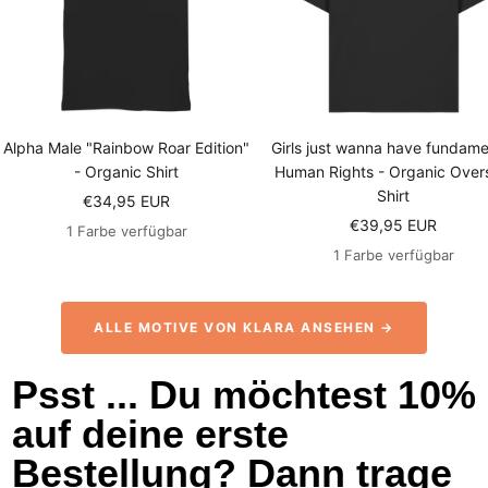
Alpha Male "Rainbow Roar Edition"
Girls just wanna have fundame
- Organic Shirt
Human Rights - Organic Over
Shirt
Angebotspreis
€34,95 EUR
Angebotspreis
€39,95 EUR
1 Farbe verfügbar
1 Farbe verfügbar
ALLE MOTIVE VON KLARA ANSEHEN →
Psst ... Du möchtest 10%
auf deine erste
Bestellung? Dann trage