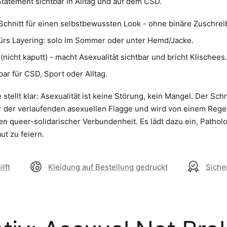
tatement sichtbar in Alltag und auf dem CSD.
Schnitt für einen selbstbewussten Look - ohne binäre Zuschre
fürs Layering: solo im Sommer oder unter Hemd/Jacke.
(nicht kaputt) - macht Asexualität sichtbar und bricht Klischees
bar für CSD, Sport oder Alltag.
stellt klar: Asexualität ist keine Störung, kein Mangel. Der Sch
ber der verlaufenden asexuellen Flagge und wird von einem Reg
en queer-solidarischer Verbundenheit. Es lädt dazu ein, Patho
ut zu feiern.
lft
Kleidung auf Bestellung gedruckt
Siche