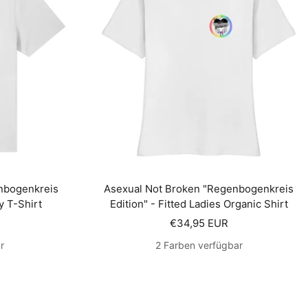
nbogenkreis
Asexual Not Broken "Regenbogenkreis
y T-Shirt
Edition" - Fitted Ladies Organic Shirt
s
Angebotspreis
€34,95 EUR
r
2 Farben verfügbar