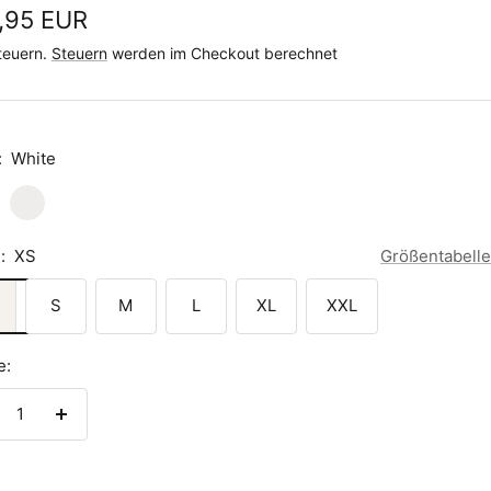
ebotspreis
,95 EUR
Steuern.
Steuern
werden im Checkout berechnet
:
White
Cool
Heather
Grey
:
XS
Größentabelle
S
M
L
XL
XXL
e:
nge
Menge
rringern
erhöhen