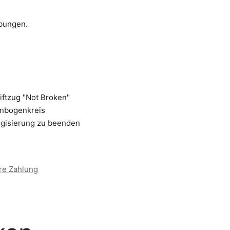
ibungen.
.
riftzug "Not Broken"
enbogenkreis
logisierung zu beenden
re Zahlung