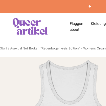
Direkt
Zurück
zum
Inhalt
Queerartikel
Flaggen
Kleidung
about
Start
Asexual Not Broken "Regenbogenkreis Edition" - Womens Organi