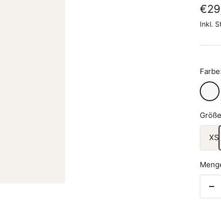
Ang
€29
Inkl. 
Farbe
White
Größe
XS
Meng
Me
ve