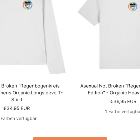
t Broken "Regenbogenkreis
Asexual Not Broken "Rege
omens Organic Longsleeve T-
Edition" - Organic Heav
Shirt
Angebotsprei
€36,95 EUR
Angebotspreis
€34,95 EUR
1 Farbe verfügba
 Farben verfügbar