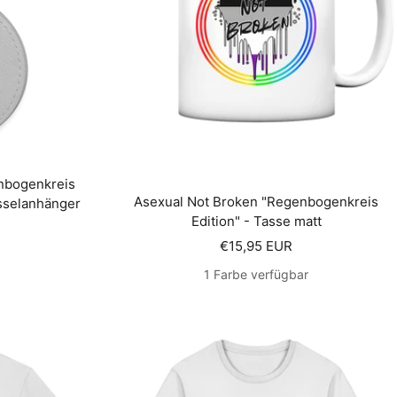
nbogenkreis
Asexual Not Broken "Regenbogenkreis
sselanhänger
Edition" - Tasse matt
is
Angebotspreis
€15,95 EUR
1 Farbe verfügbar