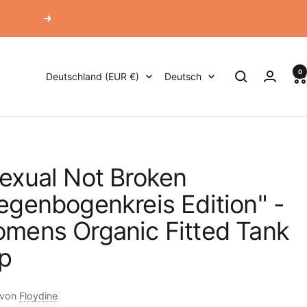
Weiter
0
Land/Region
Sprache
Deutschland (EUR €)
Deutsch
exual Not Broken
egenbogenkreis Edition" -
mens Organic Fitted Tank
p
 von
Floydine