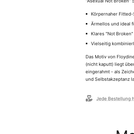
"Asexual Not Broken" S
Körpernaher Fitted-
Ärmellos und ideal 
Klares "Not Broken" 
Vielseitig kombinier
Das Motiv von Floydine 
(nicht kaputt) liegt ü
eingerahmt - als Zeich
und Selbstakzeptanz la
Jede Bestellung hi