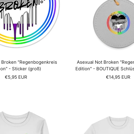
t Broken "Regenbogenkreis
Asexual Not Broken "Rege
ion" - Sticker (groß)
Edition" - BOUTIQUE Schlü
Angebotspreis
Angebotspre
€5,95 EUR
€14,95 EUR