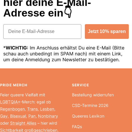
hier deine E-Mail-
Adresse ein👇
Email
Jetzt 10% sparen
*
WICHTIG:
Im Anschluss erhältst Du eine E-Mail (Bitte
schau auch unbedingt im SPAM nach) mit einem Link,
um deine Anmeldung zum Newsletter zu bestätigen.
PRIDE MERCH
SERVICE
Feier queere Vielfalt mit
Bestellung widerrufen
LGBTQIA+
-Merch: egal ob
CSD-Termine 2026
Regenbogen
,
Trans
,
Lesben
,
Gay
,
Bisexual
,
Pan
,
Nonbinary
Queeres Lexikon
oder
Straight Allies
– hier wird
FAQs
Sichtbarkeit großgeschrieben.