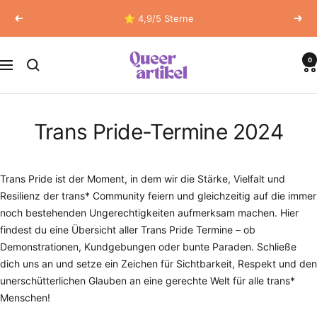
Direkt
⭐ 4,9/5 Sterne
Zurück
Weit
zum
Inhalt
Queerartikel
0
Navigation
Trans Pride-Termine 2024
Trans Pride ist der Moment, in dem wir die Stärke, Vielfalt und
Resilienz der trans* Community feiern und gleichzeitig auf die immer
noch bestehenden Ungerechtigkeiten aufmerksam machen. Hier
findest du eine Übersicht aller Trans Pride Termine – ob
Demonstrationen, Kundgebungen oder bunte Paraden. Schließe
dich uns an und setze ein Zeichen für Sichtbarkeit, Respekt und den
unerschütterlichen Glauben an eine gerechte Welt für alle trans*
Menschen!