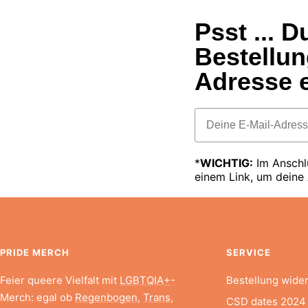
Psst ... 
Bestellun
Adresse e
Email
*
WICHTIG:
Im Anschlu
einem Link, um deine
PRIDE MERCH
SERVICE
Feier queere Vielfalt mit
LGBTQIA+
-
Bestellung wide
Merch: egal ob
Regenbogen
,
Trans
,
CSD dates 2024