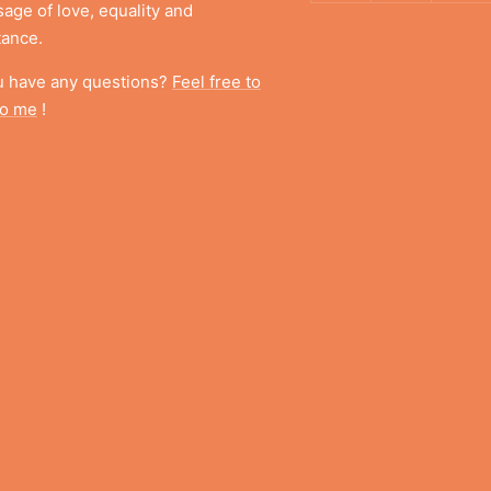
age of love, equality and
tance.
u have any questions?
Feel free to
to me
!