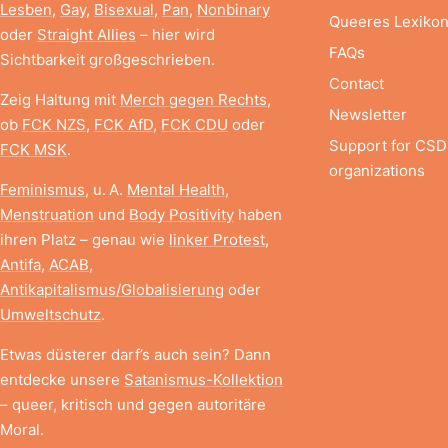
Lesben
,
Gay
,
Bisexual
,
Pan
,
Nonbinary
Queeres Lexiko
oder
Straight Allies
– hier wird
FAQs
Sichtbarkeit großgeschrieben.
Contact
Zeig Haltung mit
Merch gegen Rechts
,
Newsletter
ob
FCK NZS
,
FCK AfD
,
FCK CDU
oder
Support for CSD
FCK MSK
.
organizations
Feminismus
, u. A.
Mental Health
,
Menstruation
und
Body Positivity
haben
ihren Platz – genau wie
linker Protest
,
Antifa
,
ACAB
,
Antikapitalismus/Globalisierung
oder
Umweltschutz
.
Etwas düsterer darf’s auch sein? Dann
entdecke unsere
Satanismus-Kollektion
– queer, kritisch und gegen autoritäre
Moral.