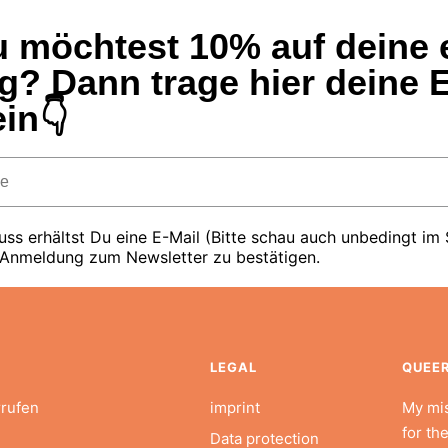
Du möchtest 10% auf deine 
g? Dann trage hier deine E
in👇
ss erhältst Du eine E-Mail (Bitte schau auch unbedingt im
 Anmeldung zum Newsletter zu bestätigen.
LEGAL
QUEE
rrufen
imprint
My mis
for th
Data protection