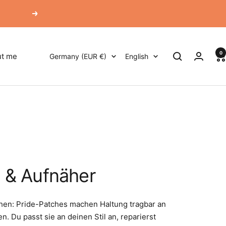
Next
0
Country/region
Language
t me
Germany (EUR €)
English
 & Aufnäher
hen: Pride-Patches machen Haltung tragbar an
 Du passt sie an deinen Stil an, reparierst