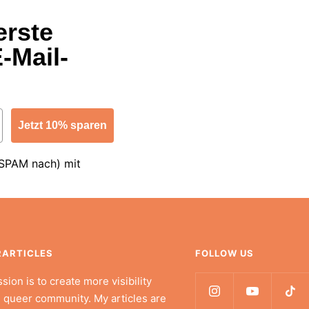
erste
-Mail-
Jetzt 10% sparen
 SPAM nach) mit
RARTICLES
FOLLOW US
sion is to create more visibility
e queer community. My articles are