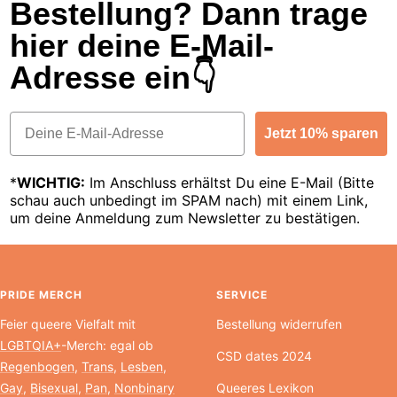
Bestellung? Dann trage
hier deine E-Mail-
Adresse ein👇
Email
Jetzt 10% sparen
*
WICHTIG:
Im Anschluss erhältst Du eine E-Mail (Bitte
schau auch unbedingt im SPAM nach) mit einem Link,
um deine Anmeldung zum Newsletter zu bestätigen.
PRIDE MERCH
SERVICE
Feier queere Vielfalt mit
Bestellung widerrufen
LGBTQIA+
-Merch: egal ob
CSD dates 2024
Regenbogen
,
Trans
,
Lesben
,
Gay
,
Bisexual
,
Pan
,
Nonbinary
Queeres Lexikon