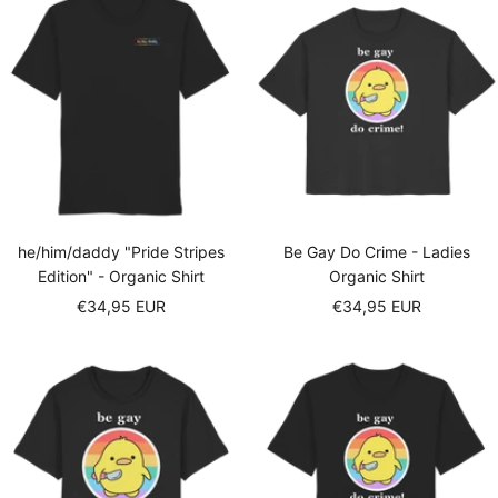
he/him/daddy "Pride Stripes
Be Gay Do Crime - Ladies
Edition" - Organic Shirt
Organic Shirt
Sale
Sale
€34,95 EUR
€34,95 EUR
price
price