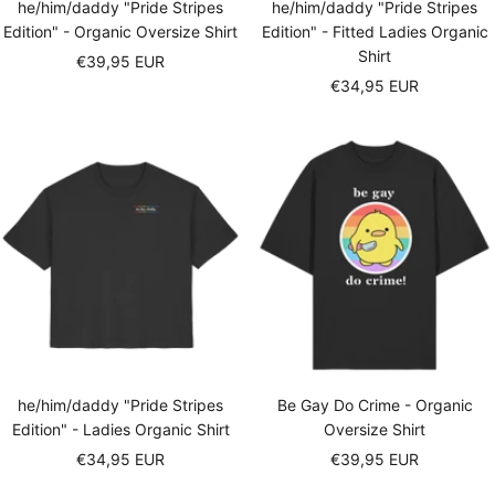
he/him/daddy "Pride Stripes
he/him/daddy "Pride Stripes
Edition" - Organic Oversize Shirt
Edition" - Fitted Ladies Organic
Shirt
Sale
€39,95 EUR
Sale
€34,95 EUR
price
price
he/him/daddy "Pride Stripes
Be Gay Do Crime - Organic
Edition" - Ladies Organic Shirt
Oversize Shirt
Sale
Sale
€34,95 EUR
€39,95 EUR
price
price