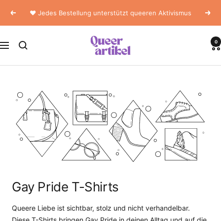
Skip
❤️ Jedes Bestellung unterstützt queeren Aktivismus
Previous
Next
to
content
Queerartikel
0
Navigation
Gay Pride T-Shirts
Queere Liebe ist sichtbar, stolz und nicht verhandelbar.
Diese T-Shirts bringen Gay Pride in deinen Alltag und auf die