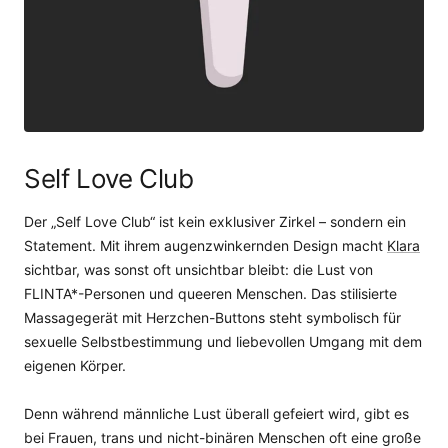
Self Love Club
Der „Self Love Club“ ist kein exklusiver Zirkel – sondern ein
Statement. Mit ihrem augenzwinkernden Design macht
Klara
sichtbar, was sonst oft unsichtbar bleibt: die Lust von
FLINTA*-Personen und queeren Menschen. Das stilisierte
Massagegerät mit Herzchen-Buttons steht symbolisch für
sexuelle Selbstbestimmung und liebevollen Umgang mit dem
eigenen Körper.
Denn während männliche Lust überall gefeiert wird, gibt es
bei Frauen, trans und nicht-binären Menschen oft eine große