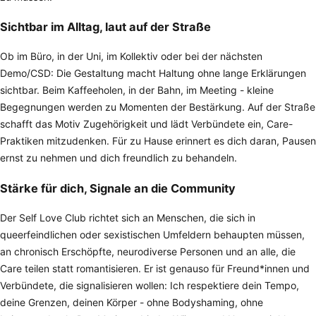
Sichtbar im Alltag, laut auf der Straße
Ob im Büro, in der Uni, im Kollektiv oder bei der nächsten
Demo/CSD: Die Gestaltung macht Haltung ohne lange Erklärungen
sichtbar. Beim Kaffeeholen, in der Bahn, im Meeting - kleine
Begegnungen werden zu Momenten der Bestärkung. Auf der Straße
schafft das Motiv Zugehörigkeit und lädt Verbündete ein, Care-
Praktiken mitzudenken. Für zu Hause erinnert es dich daran, Pausen
ernst zu nehmen und dich freundlich zu behandeln.
Stärke für dich, Signale an die Community
Der Self Love Club richtet sich an Menschen, die sich in
queerfeindlichen oder sexistischen Umfeldern behaupten müssen,
an chronisch Erschöpfte, neurodiverse Personen und an alle, die
Care teilen statt romantisieren. Er ist genauso für Freund*innen und
Verbündete, die signalisieren wollen: Ich respektiere dein Tempo,
deine Grenzen, deinen Körper - ohne Bodyshaming, ohne