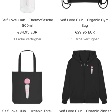
Self Love Club - Thermoflasche
Self Love Club - Organic Gym-
500ml
Bag
Angebotspreis
Angebotspreis
€34,95 EUR
€29,95 EUR
1 Farbe verfügbar
1 Farbe verfügbar
Self Love Club - Organic Tote-
Self Love Club - Organic Zipper