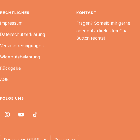
RECHTLICHES
KONTAKT
Impressum
Fragen?
Schreib mir gerne
oder nutz direkt den Chat
Datenschutzerklärung
Button rechts!
Versandbedingungen
Widerrufsbelehrung
Rückgabe
AGB
FOLGE UNS
Land/Region
Sprache
Deutschland (EUR €)
Deutsch