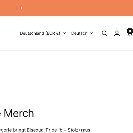
Weiter
0
Land/Region
Sprache
Deutschland (EUR €)
Deutsch
e Merch
orie bringt Bisexual Pride (bi+ Stolz) raus