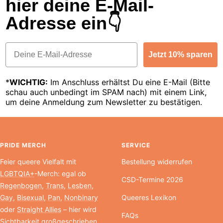
hier deine E-Mail-
Adresse ein👇
Email
Jetzt 10% sparen
*
WICHTIG:
Im Anschluss erhältst Du eine E-Mail (Bitte
schau auch unbedingt im SPAM nach) mit einem Link,
um deine Anmeldung zum Newsletter zu bestätigen.
PRIDE MERCH
SERVICE
Feier queere Vielfalt mit
Bestellung widerrufen
LGBTQIA+
-Merch: egal ob
CSD-Termine 2026
Regenbogen
,
Trans
,
Lesben
,
Gay
,
Bisexual
,
Pan
,
Nonbinary
Queeres Lexikon
oder
Straight Allies
– hier wird
FAQs
Sichtbarkeit großgeschrieben.