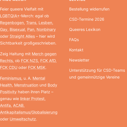
Feier queere Vielfalt mit
Bestellung widerrufen
LGBTQIA+
-Merch: egal ob
CSD-Termine 2026
Regenbogen
,
Trans
,
Lesben
,
Gay
,
Bisexual
,
Pan
,
Nonbinary
Queeres Lexikon
oder
Straight Allies
– hier wird
FAQs
Sichtbarkeit großgeschrieben.
Kontakt
Zeig Haltung mit
Merch gegen
Newsletter
Rechts
, ob
FCK NZS
,
FCK AfD
,
FCK CDU
oder
FCK MSK
.
Unterstützung für CSD-Teams
und gemeinnützige Vereine
Feminismus
, u. A.
Mental
Health
,
Menstruation
und
Body
Positivity
haben ihren Platz –
genau wie
linker Protest
,
Antifa
,
ACAB
,
Antikapitalismus/Globalisierung
oder
Umweltschutz
.