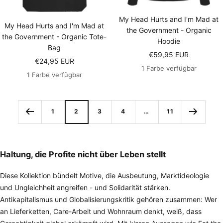
My Head Hurts and I'm Mad at
My Head Hurts and I'm Mad at
the Government - Organic
the Government - Organic Tote-
Hoodie
Bag
Angebotspreis
€59,95 EUR
Angebotspreis
€24,95 EUR
1 Farbe verfügbar
1 Farbe verfügbar
1
2
3
4
…
11
Haltung, die Profite nicht über Leben stellt
Diese Kollektion bündelt Motive, die Ausbeutung, Marktideologie
und Ungleichheit angreifen - und Solidarität stärken.
Antikapitalismus und Globalisierungskritik gehören zusammen: Wer
an Lieferketten, Care-Arbeit und Wohnraum denkt, weiß, dass