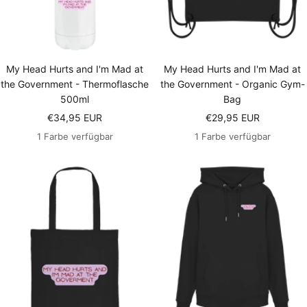
My Head Hurts and I'm Mad at
My Head Hurts and I'm Mad at
the Government - Thermoflasche
the Government - Organic Gym-
500ml
Bag
Angebotspreis
Angebotspreis
€34,95 EUR
€29,95 EUR
1 Farbe verfügbar
1 Farbe verfügbar