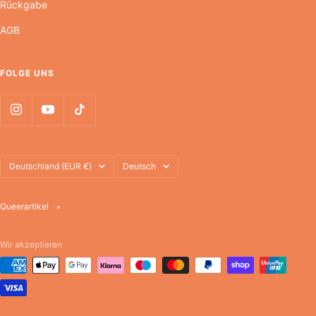
Rückgabe
AGB
FOLGE UNS
Land/Region
Sprache
Deutschland (EUR €)
Deutsch
Queerartikel
Wir akzeptieren