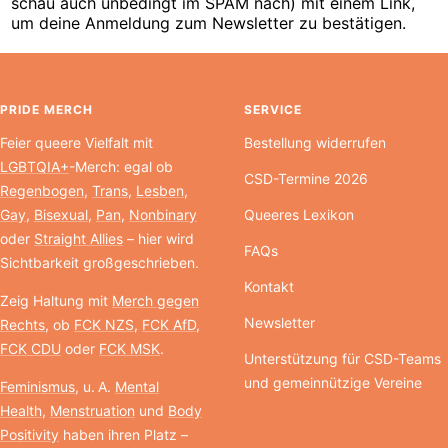
schau auch unbedingt im SPAM nach) mit einem Link,
um deine Anmeldung zum Newsletter zu bestätigen.
PRIDE MERCH
SERVICE
Feier queere Vielfalt mit
Bestellung widerrufen
LGBTQIA+
-Merch: egal ob
CSD-Termine 2026
Regenbogen
,
Trans
,
Lesben
,
Gay
,
Bisexual
,
Pan
,
Nonbinary
Queeres Lexikon
oder
Straight Allies
– hier wird
FAQs
Sichtbarkeit großgeschrieben.
Kontakt
Zeig Haltung mit
Merch gegen
Newsletter
Rechts
, ob
FCK NZS
,
FCK AfD
,
FCK CDU
oder
FCK MSK
.
Unterstützung für CSD-Teams
und gemeinnützige Vereine
Feminismus
, u. A.
Mental
Health
,
Menstruation
und
Body
Positivity
haben ihren Platz –