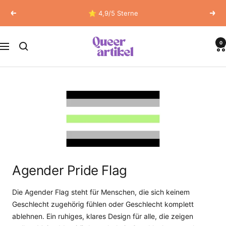
Direkt
⭐ 4,9/5 Sterne
Zurück
Weit
zum
Inhalt
Queerartikel
0
Navigation
Agender Pride Flag
Die Agender Flag steht für Menschen, die sich keinem
Geschlecht zugehörig fühlen oder Geschlecht komplett
ablehnen. Ein ruhiges, klares Design für alle, die zeigen